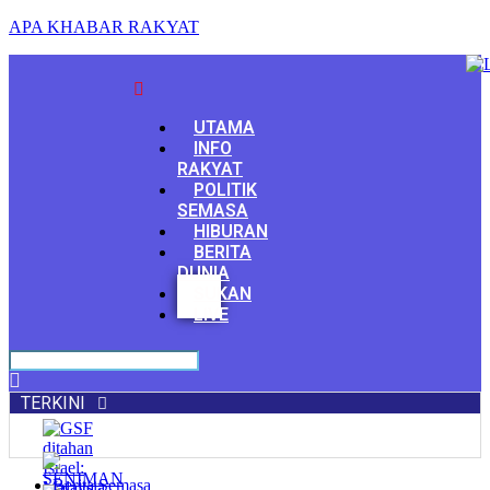
APA KHABAR RAKYAT
Menu
UTAMA
INFO
RAKYAT
POLITIK
SEMASA
HIBURAN
BERITA
DUNIA
Facebook
SUKAN
Youtube
LIVE
TERKINI
Berita Semasa