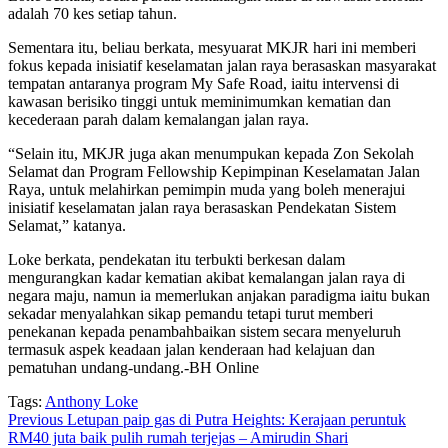
adalah 70 kes setiap tahun.
Sementara itu, beliau berkata, mesyuarat MKJR hari ini memberi
fokus kepada inisiatif keselamatan jalan raya berasaskan masyarakat
tempatan antaranya program My Safe Road, iaitu intervensi di
kawasan berisiko tinggi untuk meminimumkan kematian dan
kecederaan parah dalam kemalangan jalan raya.
“Selain itu, MKJR juga akan menumpukan kepada Zon Sekolah
Selamat dan Program Fellowship Kepimpinan Keselamatan Jalan
Raya, untuk melahirkan pemimpin muda yang boleh menerajui
inisiatif keselamatan jalan raya berasaskan Pendekatan Sistem
Selamat,” katanya.
Loke berkata, pendekatan itu terbukti berkesan dalam
mengurangkan kadar kematian akibat kemalangan jalan raya di
negara maju, namun ia memerlukan anjakan paradigma iaitu bukan
sekadar menyalahkan sikap pemandu tetapi turut memberi
penekanan kepada penambahbaikan sistem secara menyeluruh
termasuk aspek keadaan jalan kenderaan had kelajuan dan
pematuhan undang-undang.-BH Online
Tags:
Anthony Loke
Continue
Previous
Letupan paip gas di Putra Heights: Kerajaan peruntuk
RM40 juta baik pulih rumah terjejas – Amirudin Shari