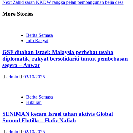
Reading
Next
Zahid saran KKDW rangka pelan pembangunan belia desa
More Stories
Berita Semasa
Info Rakyat
GSF ditahan Israel: Malaysia perhebat usaha
diplomatik, rakyat bersolidariti tuntut pembebasan
segera – Anwar
admin
03/10/2025
Berita Semasa
Hiburan
SENIMAN kecam Israel tahan aktivis Global
Sumud Flotilla – Hafiz Nafiah
admin
02/10/2025