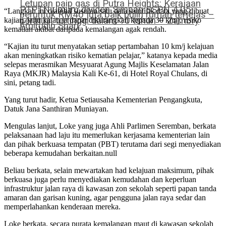
Letupan paip gas di Putra Heights: Kerajaan
PTPTN umum dividen Simpan SSPN 4.05
“Langkah ini diambil susulan satu data saintifik data yang dibuat
peruntuk RM40 juta baik pulih rumah terjejas –
peratus, tertinggi dalam 10 tahun – Zambry
kajian, iaitu kalau ia dapat dikurangkan kepada 30 km/j, risiko
Amirudin Shari
kematian akibat daripada kemalangan agak rendah.
“Kajian itu turut menyatakan setiap pertambahan 10 km/j kelajuan
akan meningkatkan risiko kematian pelajar,” katanya kepada media
selepas merasmikan Mesyuarat Agung Majlis Keselamatan Jalan
Raya (MKJR) Malaysia Kali Ke-61, di Hotel Royal Chulans, di
sini, petang tadi.
Yang turut hadir, Ketua Setiausaha Kementerian Pengangkuta,
Datuk Jana Santhiran Muniayan.
Mengulas lanjut, Loke yang juga Ahli Parlimen Seremban, berkata
pelaksanaan had laju itu memerlukan kerjasama kementerian lain
dan pihak berkuasa tempatan (PBT) terutama dari segi menyediakan
beberapa kemudahan berkaitan.null
Beliau berkata, selain mewartakan had kelajuan maksimum, pihak
berkuasa juga perlu menyediakan kemudahan dan keperluan
infrastruktur jalan raya di kawasan zon sekolah seperti papan tanda
amaran dan garisan kuning, agar pengguna jalan raya sedar dan
memperlahankan kenderaan mereka.
Loke berkata, secara purata kemalangan maut di kawasan sekolah