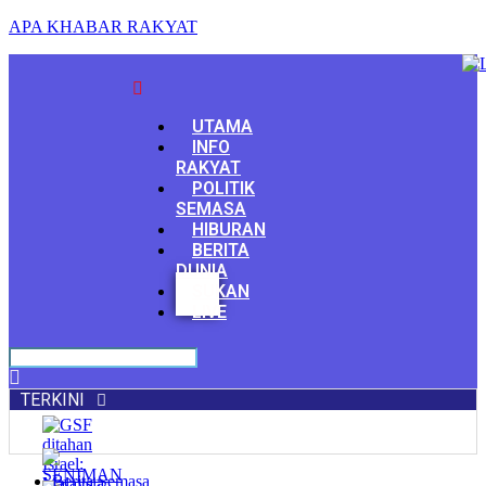
APA KHABAR RAKYAT
Menu
UTAMA
INFO
RAKYAT
POLITIK
SEMASA
HIBURAN
BERITA
DUNIA
Facebook
SUKAN
Youtube
LIVE
TERKINI
Berita Semasa