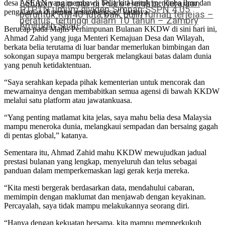
Letupan paip gas di Putra Heights: Kerajaan
desa ASEAN yang membawa belia kita untuk menimba ilmu dan
PTPTN umum dividen Simpan SSPN 4.05
pengalaman di pentas antarabangsa,” katanya.
peruntuk RM40 juta baik pulih rumah terjejas –
peratus, tertinggi dalam 10 tahun – Zambry
Amirudin Shari
Berucap pada Majlis Perhimpunan Bulanan KKDW di sini hari ini,
Ahmad Zahid yang juga Menteri Kemajuan Desa dan Wilayah,
berkata belia terutama di luar bandar memerlukan bimbingan dan
sokongan supaya mampu bergerak melangkaui batas dalam dunia
yang penuh ketidaktentuan.
“Saya serahkan kepada pihak kementerian untuk mencorak dan
mewarnainya dengan membabitkan semua agensi di bawah KKDW
melalui satu platform atau jawatankuasa.
“Yang penting matlamat kita jelas, saya mahu belia desa Malaysia
mampu meneroka dunia, melangkaui sempadan dan bersaing gagah
di pentas global,” katanya.
Sementara itu, Ahmad Zahid mahu KKDW mewujudkan jadual
prestasi bulanan yang lengkap, menyeluruh dan telus sebagai
panduan dalam memperkemaskan lagi gerak kerja mereka.
“Kita mesti bergerak berdasarkan data, mendahului cabaran,
memimpin dengan maklumat dan menjawab dengan keyakinan.
Percayalah, saya tidak mampu melakukannya seorang diri.
“Hanya dengan kekuatan bersama, kita mampu memperkukuh