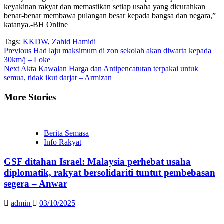
keyakinan rakyat dan memastikan setiap usaha yang dicurahkan
benar-benar membawa pulangan besar kepada bangsa dan negara,”
katanya.-BH Online
Tags:
KKDW
,
Zahid Hamidi
Continue
Previous
Had laju maksimum di zon sekolah akan diwarta kepada
30km/j – Loke
Reading
Next
Akta Kawalan Harga dan Antipencatutan terpakai untuk
semua, tidak ikut darjat – Armizan
More Stories
Berita Semasa
Info Rakyat
GSF ditahan Israel: Malaysia perhebat usaha
diplomatik, rakyat bersolidariti tuntut pembebasan
segera – Anwar
admin
03/10/2025