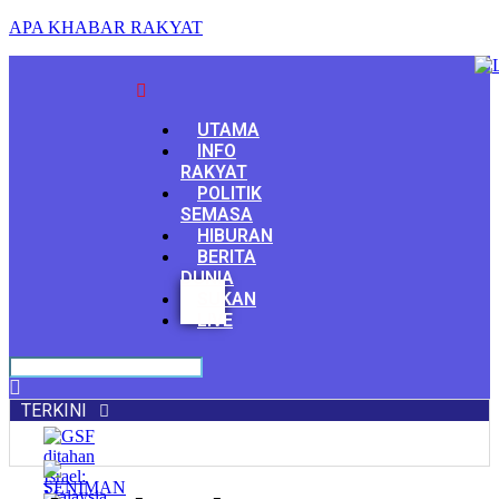
APA KHABAR RAKYAT
Menu
UTAMA
INFO
RAKYAT
POLITIK
SEMASA
HIBURAN
BERITA
DUNIA
Facebook
SUKAN
Youtube
LIVE
TERKINI