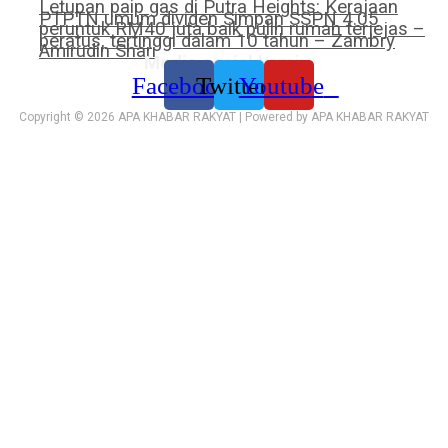
Letupan paip gas di Putra Heights: Kerajaan
PTPTN umum dividen Simpan SSPN 4.05
peruntuk RM40 juta baik pulih rumah terjejas –
peratus, tertinggi dalam 10 tahun – Zambry
Amirudin Shari
Media sosial kami:
Facebook
Twitter
Youtube
Copyright © 2026 APA KHABAR RAKYAT | Powered by APA KHABAR RAKYAT