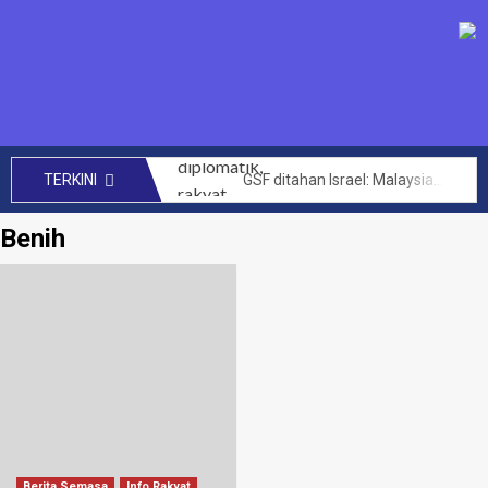
GSF ditahan Israel: Malaysia perhebat usaha diplomatik, rakyat bersolidariti tuntut pembebasan segera – Anwar
TERKINI
SENIMAN kecam Israel tahan aktivis Global Sumud Flotilla – Hafiz Nafiah
Benih
Mengata orang kini Muhyiddin dimalukan dalam PAT Bersatu – Dr Azhar Ahmad
144 projek bernilai RM14 bilion berjaya dilaksana kerajaan MADANI di Sabah setakat ini – Anwar
CRM perlu teroka kerjasama lebih luas hasilkan penemuan baharu, kurangkan kos perubatan – PM
Akta Kawalan Harga dan Antipencatutan terpakai untuk semua, tidak ikut darjat – Armizan
Zahid saran KKDW rangka pelan pembangunan belia desa
Had laju maksimum di zon sekolah akan diwarta kepada 30km/j – Loke
Letupan paip gas di Putra Heights: Kerajaan peruntuk RM40 juta baik pulih rumah terjejas – Amirudin Shari
PTPTN umum dividen Simpan SSPN 4.05 peratus, tertinggi dalam 10 tahun – Zambry
Berita Semasa
Info Rakyat