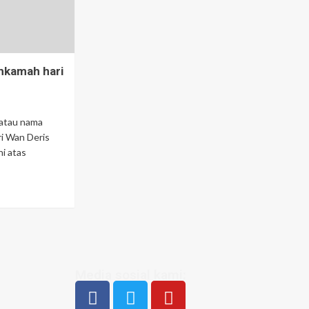
hkamah hari
 atau nama
 Wan Deris
i atas
Media sosial kami: