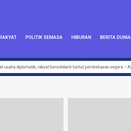
 RAKYAT
POLITIK SEMASA
HIBURAN
BERITA DUNIA
bat usaha diplomatik, rakyat bersolidariti tuntut pembebasan segera – 
Global Sumud Flotilla – Hafiz Nafiah
alukan dalam PAT Bersatu – Dr Azhar Ahmad
jaya dilaksana kerajaan MADANI di Sabah setakat ini – Anwar
luas hasilkan penemuan baharu, kurangkan kos perubatan – PM
tan terpakai untuk semua, tidak ikut darjat – Armizan
mbangunan belia desa
akan diwarta kepada 30km/j – Loke