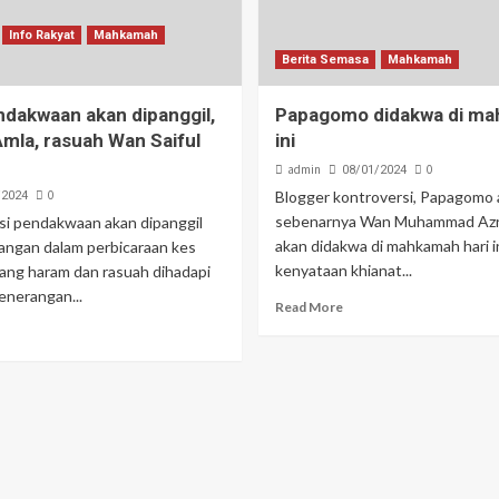
Kerajaan peruntuk RM40 juta baik pulih rumah terjejas – Amirudin Shari
Info Rakyat
Mahkamah
.05 peratus, tertinggi dalam 10 tahun – Zambry
Berita Semasa
Mahkamah
ndakwaan akan dipanggil,
Papagomo didakwa di ma
Amla, rasuah Wan Saiful
ini
admin
0
08/01/2024
0
Blogger kontroversi, Papagomo
/2024
sebenarnya Wan Muhammad Azri
si pendakwaan akan dipanggil
akan didakwa di mahkamah hari in
angan dalam perbicaraan kes
kenyataan khianat...
ng haram dan rasuah dihadapi
enerangan...
Read More