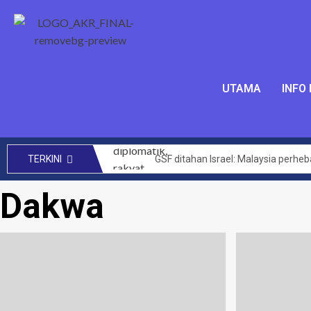
UTAMA
INFO
GSF ditahan Israel: Malaysia perhe
TERKINI
SENIMAN kecam Israel tahan aktivis 
Dakwa
Mengata orang kini Muhyiddin dim
144 projek bernilai RM14 bilion ber
CRM perlu teroka kerjasama lebih 
Akta Kawalan Harga dan Antipencatu
Zahid saran KKDW rangka pelan pe
Had laju maksimum di zon sekolah 