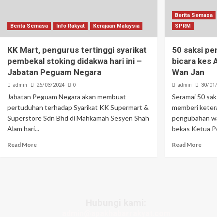
Letupan paip gas di Putra Heights: 
Berita Semasa
PTPTN umum dividen Simpan SSPN 4
Berita Semasa
Info Rakyat
Kerajaan Malaysia
SPRM
KK Mart, pengurus tertinggi syarikat
50 saksi pe
pembekal stoking didakwa hari ini –
bicara kes 
Jabatan Peguam Negara
Wan Jan
admin
0
admin
26/03/2024
30/01
Jabatan Peguam Negara akan membuat
Seramai 50 sak
pertuduhan terhadap Syarikat KK Supermart &
memberi keter
Superstore Sdn Bhd di Mahkamah Sesyen Shah
pengubahan wa
Alam hari...
bekas Ketua P
Read More
Read More
Hubungi kami:
admin@apakhabarrakyat.com