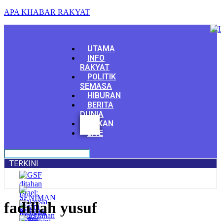
APA KHABAR RAKYAT
Menu
UTAMA
INFO
RAKYAT
POLITIK
SEMASA
HIBURAN
BERITA
DUNIA
Facebook
SUKAN
Youtube
LIVE
TERKINI
fadillah yusuf