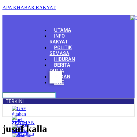
APA KHABAR RAKYAT
Menu
UTAMA
INFO
RAKYAT
POLITIK
SEMASA
HIBURAN
BERITA
DUNIA
Facebook
SUKAN
Youtube
LIVE
TERKINI
jusuf kalla