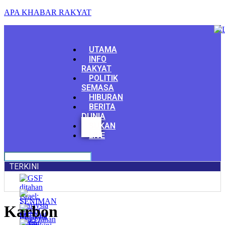
APA KHABAR RAKYAT
Menu
UTAMA
INFO
RAKYAT
POLITIK
SEMASA
HIBURAN
BERITA
DUNIA
Facebook
SUKAN
Youtube
LIVE
TERKINI
Karbon