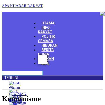
APA KHABAR RAKYAT
Menu
UTAMA
INFO
RAKYAT
POLITIK
SEMASA
HIBURAN
BERITA
DUNIA
Facebook
SUKAN
Youtube
LIVE
TERKINI
Komunisme