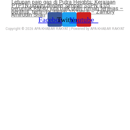
Letupan paip gas di Putra Heights: Kerajaan
PTPTN umum dividen Simpan SSPN 4.05
peruntuk RM40 juta baik pulih rumah terjejas –
peratus, tertinggi dalam 10 tahun – Zambry
Media sosial kami:
Amirudin Shari
Facebook
Twitter
Youtube
Copyright © 2026 APA KHABAR RAKYAT | Powered by APA KHABAR RAKYAT