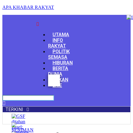
APA KHABAR RAKYAT
Menu
UTAMA
INFO
RAKYAT
POLITIK
SEMASA
HIBURAN
BERITA
DUNIA
Facebook
SUKAN
Youtube
LIVE
TERKINI