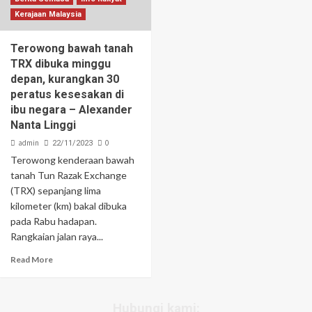
Kerajaan Malaysia
Terowong bawah tanah
TRX dibuka minggu
depan, kurangkan 30
peratus kesesakan di
ibu negara – Alexander
Nanta Linggi
admin
0
22/11/2023
Terowong kenderaan bawah
tanah Tun Razak Exchange
(TRX) sepanjang lima
kilometer (km) bakal dibuka
pada Rabu hadapan.
Rangkaian jalan raya...
Read More
Hubungi kami: