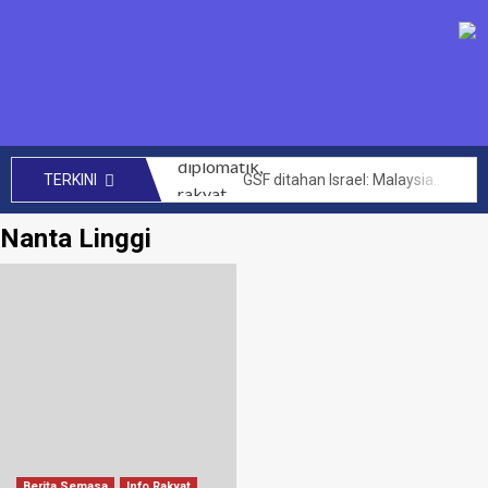
GSF ditahan Israel: Malaysia perhebat usaha diplomatik, rakyat bersolidariti tuntut pembebasan segera – Anwar
TERKINI
SENIMAN kecam Israel tahan aktivis Global Sumud Flotilla – Hafiz Nafiah
Nanta Linggi
Mengata orang kini Muhyiddin dimalukan dalam PAT Bersatu – Dr Azhar Ahmad
144 projek bernilai RM14 bilion berjaya dilaksana kerajaan MADANI di Sabah setakat ini – Anwar
CRM perlu teroka kerjasama lebih luas hasilkan penemuan baharu, kurangkan kos perubatan – PM
Akta Kawalan Harga dan Antipencatutan terpakai untuk semua, tidak ikut darjat – Armizan
Zahid saran KKDW rangka pelan pembangunan belia desa
Had laju maksimum di zon sekolah akan diwarta kepada 30km/j – Loke
Letupan paip gas di Putra Heights: Kerajaan peruntuk RM40 juta baik pulih rumah terjejas – Amirudin Shari
PTPTN umum dividen Simpan SSPN 4.05 peratus, tertinggi dalam 10 tahun – Zambry
Berita Semasa
Info Rakyat