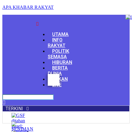
APA KHABAR RAKYAT
Menu
UTAMA
INFO
RAKYAT
POLITIK
SEMASA
HIBURAN
BERITA
DUNIA
Facebook
SUKAN
Youtube
LIVE
TERKINI