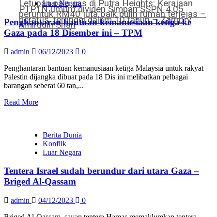
Letupan paip gas di Putra Heights: Kerajaan
Luar Negara
PTPTN umum dividen Simpan SSPN 4.05
peruntuk RM40 juta baik pulih rumah terjejas –
peratus, tertinggi dalam 10 tahun – Zambry
Penghantaran bantuan kemanusiaan ketiga ke
Amirudin Shari
Gaza pada 18 Disember ini – TPM
admin
06/12/2023
0
Penghantaran bantuan kemanusiaan ketiga Malaysia untuk rakyat
Palestin dijangka dibuat pada 18 Dis ini melibatkan pelbagai
barangan seberat 60 tan,...
Read More
Berita Dunia
Konflik
Luar Negara
Tentera Israel sudah berundur dari utara Gaza –
Briged Al-Qassam
admin
04/12/2023
0
Briged Al-Qassam, sayap tentera Hamas memaklumkan tentera