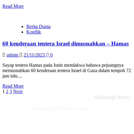
Read More
Berita Dunia
Konflik
60 kenderaan tentera Israel dimusnahkan – Hamas
admin
21/11/2023
0
Sayap tentera Hamas pada Isnin mendakwa bahawa pejuangnya
memusnahkan 60 kenderaan tentera Israel di Gaza dalam tempoh 72
jam lalu....
Read More
Posts
1
2
3
Next
Hubungi kami:
pagination
admin@apakhabarrakyat.com