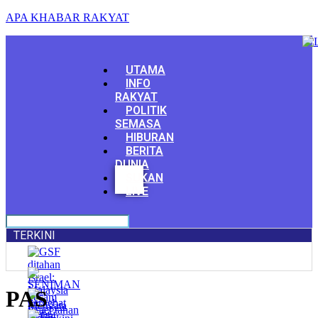
APA KHABAR RAKYAT
Menu
UTAMA
INFO
RAKYAT
POLITIK
SEMASA
HIBURAN
BERITA
DUNIA
Facebook
SUKAN
Youtube
LIVE
TERKINI
PAS