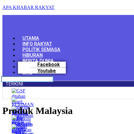
APA KHABAR RAKYAT
Menu
UTAMA
INFO RAKYAT
POLITIK SEMASA
HIBURAN
BERITA DUNIA
Facebook
SUKAN
Youtube
LIVE
TERKINI
Produk Malaysia