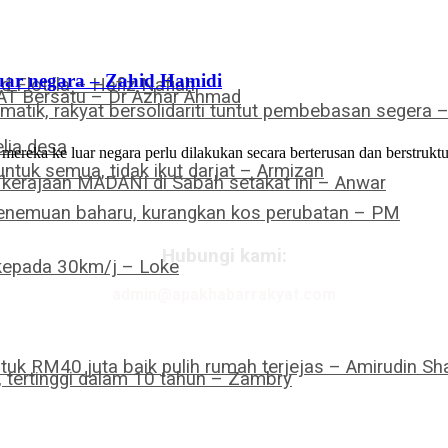
luar negara – Zahid Hamidi
Flotilla – Hafiz Nafiah
PAT Bersatu – Dr Azhar Ahmad
omatik, rakyat bersolidariti tuntut pembebasan segera 
lia desa
a ke luar negara perlu dilakukan secara berterusan dan berstruktur
ntuk semua, tidak ikut darjat – Armizan
a kerajaan MADANI di Sabah setakat ini – Anwar
 penemuan baharu, kurangkan kos perubatan – PM
Hubungi kami:
 kepada 30km/j – Loke
admin@apakhabarrakyat.com
tuk RM40 juta baik pulih rumah terjejas – Amirudin Sha
tertinggi dalam 10 tahun – Zambry