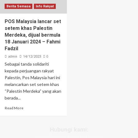
Berita Semasa
Info Rakyat
POS Malaysia lancar set
setem khas Palestin
Merdeka, dijual bermula
18 Januari 2024 – Fahmi
Fadzil
admin
0
14/12/2023
Sebagai tanda solidariti
kepada perjuangan rakyat
Palestin, Pos Malaysia hari ini
melancarkan set setem khas
“Palestin Merdeka” yang akan
berada...
Read More
Hubungi kami:
admin@apakhabarrakyat.com