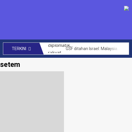
GSF ditahan Israel: Malaysia perhebat usaha diplomatik, rakyat bersolidariti tuntut pembebasan segera – Anwar
TERKINI
SENIMAN kecam Israel tahan aktivis Global Sumud Flotilla – Hafiz Nafiah
setem
Mengata orang kini Muhyiddin dimalukan dalam PAT Bersatu – Dr Azhar Ahmad
144 projek bernilai RM14 bilion berjaya dilaksana kerajaan MADANI di Sabah setakat ini – Anwar
CRM perlu teroka kerjasama lebih luas hasilkan penemuan baharu, kurangkan kos perubatan – PM
Akta Kawalan Harga dan Antipencatutan terpakai untuk semua, tidak ikut darjat – Armizan
Zahid saran KKDW rangka pelan pembangunan belia desa
Had laju maksimum di zon sekolah akan diwarta kepada 30km/j – Loke
Letupan paip gas di Putra Heights: Kerajaan peruntuk RM40 juta baik pulih rumah terjejas – Amirudin Shari
PTPTN umum dividen Simpan SSPN 4.05 peratus, tertinggi dalam 10 tahun – Zambry