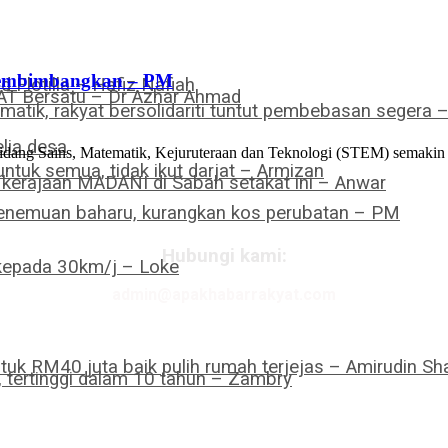
membimbangkan – PM
Flotilla – Hafiz Nafiah
PAT Bersatu – Dr Azhar Ahmad
omatik, rakyat bersolidariti tuntut pembebasan segera 
lia desa
bidang Sains, Matematik, Kejuruteraan dan Teknologi (STEM) semakin 
ntuk semua, tidak ikut darjat – Armizan
a kerajaan MADANI di Sabah setakat ini – Anwar
 penemuan baharu, kurangkan kos perubatan – PM
Hubungi kami:
 kepada 30km/j – Loke
admin@apakhabarrakyat.com
tuk RM40 juta baik pulih rumah terjejas – Amirudin Sha
tertinggi dalam 10 tahun – Zambry