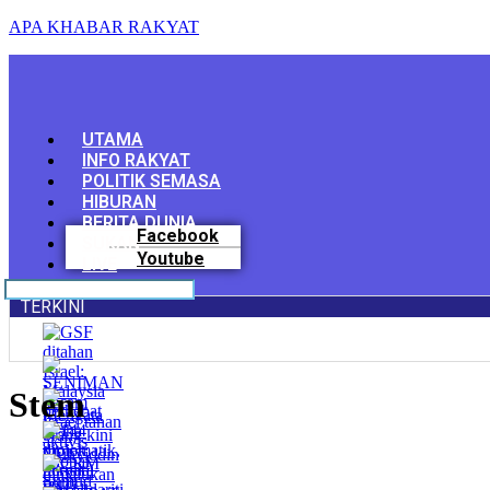
APA KHABAR RAKYAT
Menu
UTAMA
INFO RAKYAT
POLITIK SEMASA
HIBURAN
BERITA DUNIA
Facebook
SUKAN
Youtube
LIVE
TERKINI
Stem