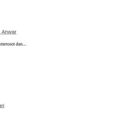
– Anwar
merosot dan...
ri