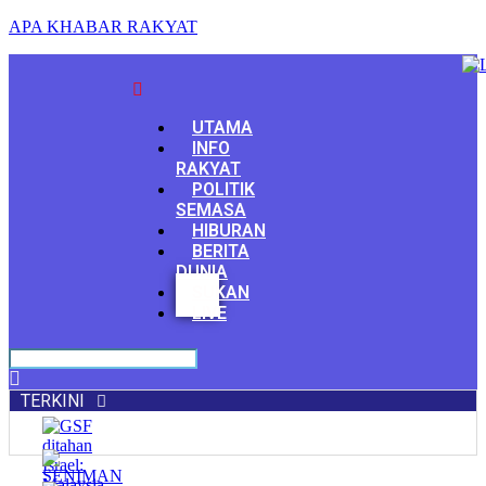
APA KHABAR RAKYAT
Menu
UTAMA
INFO
RAKYAT
POLITIK
SEMASA
HIBURAN
BERITA
DUNIA
Facebook
SUKAN
Youtube
LIVE
TERKINI