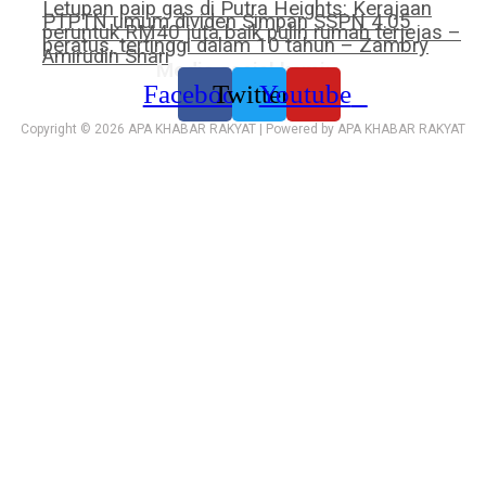
Letupan paip gas di Putra Heights: Kerajaan
PTPTN umum dividen Simpan SSPN 4.05
peruntuk RM40 juta baik pulih rumah terjejas –
peratus, tertinggi dalam 10 tahun – Zambry
Amirudin Shari
Media sosial kami:
Facebook
Twitter
Youtube
Copyright © 2026 APA KHABAR RAKYAT | Powered by APA KHABAR RAKYAT