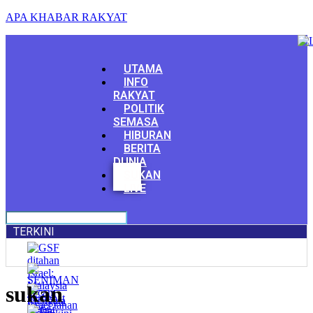
APA KHABAR RAKYAT
Menu
UTAMA
INFO
RAKYAT
POLITIK
SEMASA
HIBURAN
BERITA
DUNIA
Facebook
SUKAN
Youtube
LIVE
TERKINI
sukan