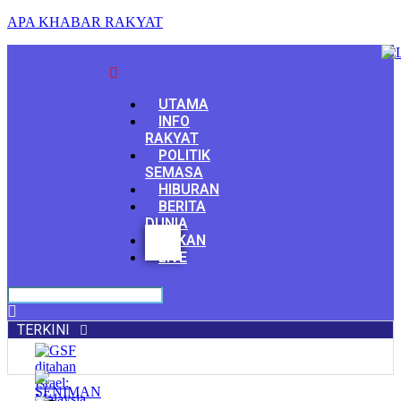
APA KHABAR RAKYAT
Menu
UTAMA
INFO
RAKYAT
POLITIK
SEMASA
HIBURAN
BERITA
DUNIA
Facebook
SUKAN
Youtube
LIVE
TERKINI