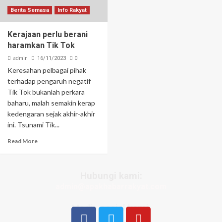
Berita Semasa
Info Rakyat
Kerajaan perlu berani
haramkan Tik Tok
admin
0
16/11/2023
Keresahan pelbagai pihak
terhadap pengaruh negatif
Tik Tok bukanlah perkara
baharu, malah semakin kerap
kedengaran sejak akhir-akhir
ini. Tsunami Tik...
Read More
Hubungi kami:
admin@apakhabarrakyat.com
Media sosial kami: