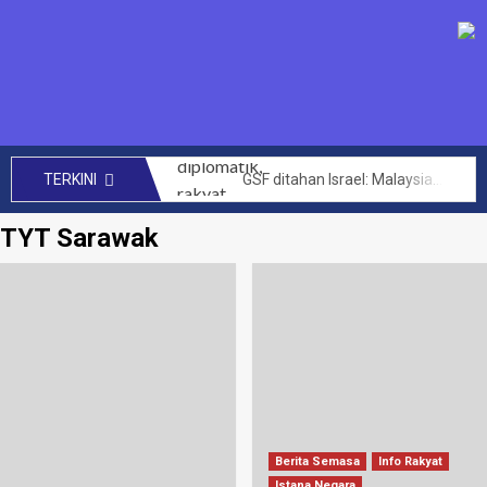
GSF ditahan Israel: Malaysia perhebat usaha diplomatik, rakyat bersolidariti tuntut pembebasan segera – Anwar
TERKINI
SENIMAN kecam Israel tahan aktivis Global Sumud Flotilla – Hafiz Nafiah
TYT Sarawak
Mengata orang kini Muhyiddin dimalukan dalam PAT Bersatu – Dr Azhar Ahmad
144 projek bernilai RM14 bilion berjaya dilaksana kerajaan MADANI di Sabah setakat ini – Anwar
CRM perlu teroka kerjasama lebih luas hasilkan penemuan baharu, kurangkan kos perubatan – PM
Akta Kawalan Harga dan Antipencatutan terpakai untuk semua, tidak ikut darjat – Armizan
Zahid saran KKDW rangka pelan pembangunan belia desa
Had laju maksimum di zon sekolah akan diwarta kepada 30km/j – Loke
Letupan paip gas di Putra Heights: Kerajaan peruntuk RM40 juta baik pulih rumah terjejas – Amirudin Shari
Berita Semasa
Info Rakyat
PTPTN umum dividen Simpan SSPN 4.05 peratus, tertinggi dalam 10 tahun – Zambry
Istana Negara