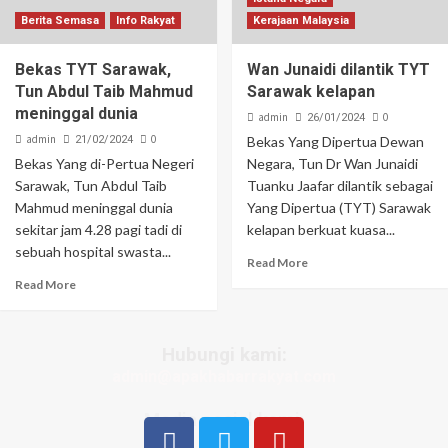
Berita Semasa
Info Rakyat
Kerajaan Malaysia
Bekas TYT Sarawak,
Wan Junaidi dilantik TYT
Tun Abdul Taib Mahmud
Sarawak kelapan
meninggal dunia
admin
0
26/01/2024
admin
0
21/02/2024
Bekas Yang Dipertua Dewan
Bekas Yang di-Pertua Negeri
Negara, Tun Dr Wan Junaidi
Sarawak, Tun Abdul Taib
Tuanku Jaafar dilantik sebagai
Mahmud meninggal dunia
Yang Dipertua (TYT) Sarawak
sekitar jam 4.28 pagi tadi di
kelapan berkuat kuasa...
sebuah hospital swasta...
Read More
Read More
Hubungi kami:
admin@apakhabarrakyat.com
Media sosial kami: