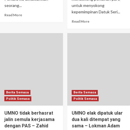
seorang...
untuk menyokong
kepemimpinan Datuk Seri...
Read More
Read More
Berita Semasa
Berita Semasa
Politik Semasa
Politik Semasa
UMNO tidak berhasrat
UMNO elak dipatuk ular
jalin semula kerjasama
dua kali ditempat yang
dengan PAS – Zahid
sama – Lokman Adam