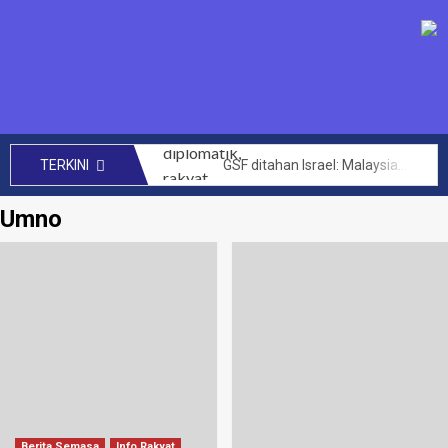
GSF ditahan Israel: Malaysia perhebat usaha diplomatik, rakyat bersolidariti tuntut pembebasan segera – Anwar
TERKINI
SENIMAN kecam Israel tahan aktivis Global Sumud Flotilla – Hafiz Nafiah
Umno
Mengata orang kini Muhyiddin dimalukan dalam PAT Bersatu – Dr Azhar Ahmad
144 projek bernilai RM14 bilion berjaya dilaksana kerajaan MADANI di Sabah setakat ini – Anwar
CRM perlu teroka kerjasama lebih luas hasilkan penemuan baharu, kurangkan kos perubatan – PM
Akta Kawalan Harga dan Antipencatutan terpakai untuk semua, tidak ikut darjat – Armizan
Zahid saran KKDW rangka pelan pembangunan belia desa
Had laju maksimum di zon sekolah akan diwarta kepada 30km/j – Loke
Letupan paip gas di Putra Heights: Kerajaan peruntuk RM40 juta baik pulih rumah terjejas – Amirudin Shari
PTPTN umum dividen Simpan SSPN 4.05 peratus, tertinggi dalam 10 tahun – Zambry
Berita Semasa
Info Rakyat