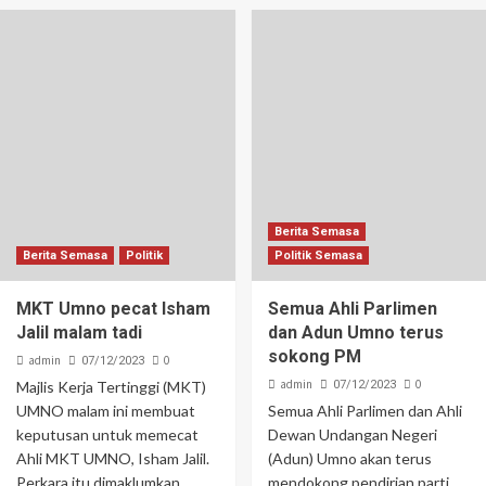
Berita Semasa
Berita Semasa
Politik
Politik Semasa
MKT Umno pecat Isham
Semua Ahli Parlimen
Jalil malam tadi
dan Adun Umno terus
sokong PM
admin
0
07/12/2023
admin
0
Majlis Kerja Tertinggi (MKT)
07/12/2023
UMNO malam ini membuat
Semua Ahli Parlimen dan Ahli
keputusan untuk memecat
Dewan Undangan Negeri
Ahli MKT UMNO, Isham Jalil.
(Adun) Umno akan terus
Perkara itu dimaklumkan
mendokong pendirian parti