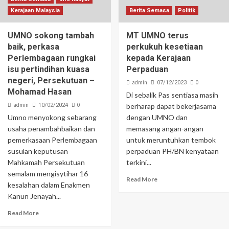
Kerajaan Malaysia
Berita Semasa
Politik
UMNO sokong tambah
MT UMNO terus
baik, perkasa
perkukuh kesetiaan
Perlembagaan rungkai
kepada Kerajaan
isu pertindihan kuasa
Perpaduan
negeri, Persekutuan –
admin
0
07/12/2023
Mohamad Hasan
Di sebalik Pas sentiasa masih
admin
0
10/02/2024
berharap dapat bekerjasama
Umno menyokong sebarang
dengan UMNO dan
usaha penambahbaikan dan
memasang angan-angan
pemerkasaan Perlembagaan
untuk meruntuhkan tembok
susulan keputusan
perpaduan PH/BN kenyataan
Mahkamah Persekutuan
terkini...
semalam mengisytihar 16
Read More
kesalahan dalam Enakmen
Kanun Jenayah...
Read More