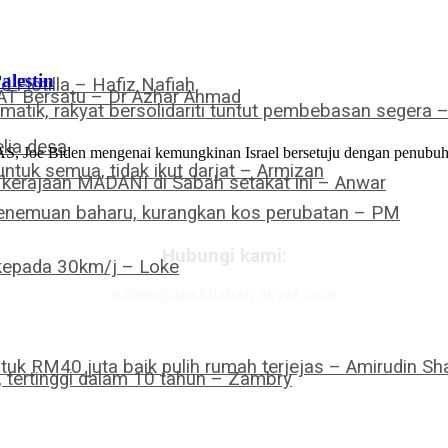
lestin
Flotilla – Hafiz Nafiah
PAT Bersatu – Dr Azhar Ahmad
omatik, rakyat bersolidariti tuntut pembebasan segera 
lia desa
S, Joe Biden mengenai kemungkinan Israel bersetuju dengan penubuhan
ntuk semua, tidak ikut darjat – Armizan
a kerajaan MADANI di Sabah setakat ini – Anwar
 penemuan baharu, kurangkan kos perubatan – PM
Hubungi kami:
 kepada 30km/j – Loke
admin@apakhabarrakyat.com
tuk RM40 juta baik pulih rumah terjejas – Amirudin Sha
tertinggi dalam 10 tahun – Zambry