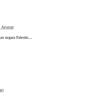
– Anwar
 negara Palestin....
ri