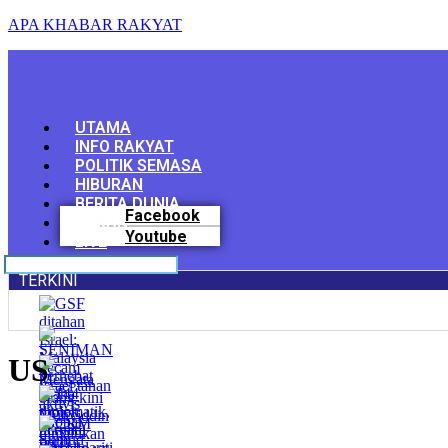
APA KHABAR RAKYAT
Menu
UTAMA
INFO RAKYAT
POLITIK SEMASA
HIBURAN
BERITA DUNIA
Facebook
SUKAN
Youtube
LIVE
TERKINI
US