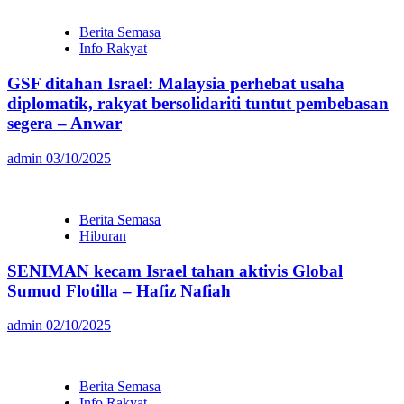
Berita Semasa
Info Rakyat
GSF ditahan Israel: Malaysia perhebat usaha
diplomatik, rakyat bersolidariti tuntut pembebasan
segera – Anwar
admin
03/10/2025
Berita Semasa
Hiburan
SENIMAN kecam Israel tahan aktivis Global
Sumud Flotilla – Hafiz Nafiah
admin
02/10/2025
Berita Semasa
Info Rakyat