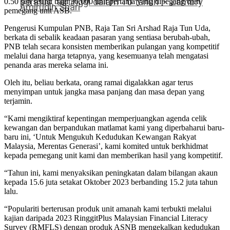
peratus, tertinggi dalam 10 tahun – Zambry
0.50 sen seunit bagi 30,000 unit pertama yang dipegang oleh
Amirudin Shari
pemegang unit ASB.
Pengerusi Kumpulan PNB, Raja Tan Sri Arshad Raja Tun Uda,
berkata di sebalik keadaan pasaran yang sentiasa berubah-ubah,
PNB telah secara konsisten memberikan pulangan yang kompetitif
melalui dana harga tetapnya, yang kesemuanya telah mengatasi
penanda aras mereka selama ini.
Oleh itu, beliau berkata, orang ramai digalakkan agar terus
menyimpan untuk jangka masa panjang dan masa depan yang
terjamin.
“Kami mengiktiraf kepentingan memperjuangkan agenda celik
kewangan dan berpandukan matlamat kami yang diperbaharui baru-
baru ini, ‘Untuk Mengukuh Kedudukan Kewangan Rakyat
Malaysia, Merentas Generasi’, kami komited untuk berkhidmat
kepada pemegang unit kami dan memberikan hasil yang kompetitif.
“Tahun ini, kami menyaksikan peningkatan dalam bilangan akaun
kepada 15.6 juta setakat Oktober 2023 berbanding 15.2 juta tahun
lalu.
“Populariti berterusan produk unit amanah kami terbukti melalui
kajian daripada 2023 RinggitPlus Malaysian Financial Literacy
Survey (RMFLS) dengan produk ASNB mengekalkan kedudukan