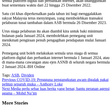
semua platform digital dan perbankan internet, akan ditangguhkan
buat sementara waktu dari 22 hingga 25 Disember 2022.
Satu ciri khas diperkenalkan pada tahun ini bagi menggalakkan
rakyat Malaysia terus menyimpan, yang membolehkan transaksi
pelaburan tunai tambahan dalam ASB bermula 26 Disember 2023.
Urus niaga pelaburan itu akan diambil kira untuk baki minimum
bulanan pada Januari 2024, membolehkan pemegang unit
menikmati pengiraan penuh pengagihan pendapatan mulai Januari
2024.
Pemegang unit boleh melakukan semula urus niaga di semua
platform digital dan perbankan internet bermula 1 Januari 2024, atau
di mana-mana cawangan atau ejen ASNB di seluruh negara bermula
2 Januari 2024.-BH Online
Tags:
ASB
,
Dividen
Continue
Previous
COVID-19: Pengguna pengangkutan awam digalak pakai
pelitup separuh muka – Anthony Loke
Reading
Next
Media perlu sebar luas berita yang benar, bantu peranan agensi
agama – Mohd Na’im
More Stories