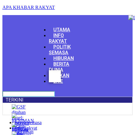
APA KHABAR RAKYAT
Menu
UTAMA
INFO
RAKYAT
POLITIK
SEMASA
HIBURAN
BERITA
DUNIA
Facebook
SUKAN
Youtube
LIVE
TERKINI
Berita Semasa
Info Rakyat