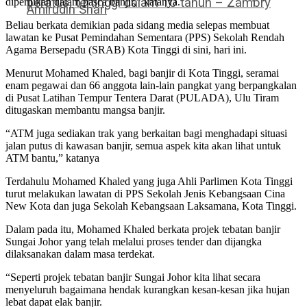
peratus, tertinggi dalam 10 tahun – Zambry
diperlukan dalam pasca banjir,” katanya.
Amirudin Shari
Beliau berkata demikian pada sidang media selepas membuat
lawatan ke Pusat Pemindahan Sementara (PPS) Sekolah Rendah
Agama Bersepadu (SRAB) Kota Tinggi di sini, hari ini.
Menurut Mohamed Khaled, bagi banjir di Kota Tinggi, seramai
enam pegawai dan 66 anggota lain-lain pangkat yang berpangkalan
di Pusat Latihan Tempur Tentera Darat (PULADA), Ulu Tiram
ditugaskan membantu mangsa banjir.
“ATM juga sediakan trak yang berkaitan bagi menghadapi situasi
jalan putus di kawasan banjir, semua aspek kita akan lihat untuk
ATM bantu,” katanya
Terdahulu Mohamed Khaled yang juga Ahli Parlimen Kota Tinggi
turut melakukan lawatan di PPS Sekolah Jenis Kebangsaan Cina
New Kota dan juga Sekolah Kebangsaan Laksamana, Kota Tinggi.
Dalam pada itu, Mohamed Khaled berkata projek tebatan banjir
Sungai Johor yang telah melalui proses tender dan dijangka
dilaksanakan dalam masa terdekat.
“Seperti projek tebatan banjir Sungai Johor kita lihat secara
menyeluruh bagaimana hendak kurangkan kesan-kesan jika hujan
lebat dapat elak banjir.