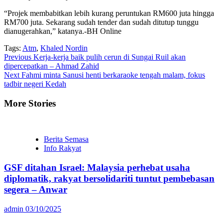
“Projek membabitkan lebih kurang peruntukan RM600 juta hingga
RM700 juta. Sekarang sudah tender dan sudah ditutup tunggu
dianugerahkan,” katanya.-BH Online
Tags:
Atm
,
Khaled Nordin
Continue
Previous
Kerja-kerja baik pulih cerun di Sungai Ruil akan
dipercepatkan – Ahmad Zahid
Reading
Next
Fahmi minta Sanusi henti berkaraoke tengah malam, fokus
tadbir negeri Kedah
More Stories
Berita Semasa
Info Rakyat
GSF ditahan Israel: Malaysia perhebat usaha
diplomatik, rakyat bersolidariti tuntut pembebasan
segera – Anwar
admin
03/10/2025