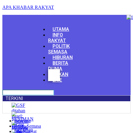
APA KHABAR RAKYAT
Menu
UTAMA
INFO
RAKYAT
POLITIK
SEMASA
HIBURAN
BERITA
DUNIA
Facebook
SUKAN
Youtube
LIVE
TERKINI
Bencana
Berita Semasa
Info Rakyat