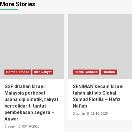
More Stories
Berita Semasa
Info Rakyat
Berita Semasa
Hiburan
GSF ditahan Israel:
SENIMAN kecam Israel
Malaysia perhebat
tahan aktivis Global
usaha diplomatik, rakyat
Sumud Flotilla – Hafiz
bersolidariti tuntut
Nafiah
pembebasan segera –
admin
02/10/2025
Anwar
admin
03/10/2025