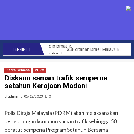
GSF ditahan Israel: Malaysia perhebat usaha diplomatik, rakyat bersolidariti tuntut pembebasan segera – Anwar
TERKINI
SENIMAN kecam Israel tahan aktivis Global Sumud Flotilla – Hafiz Nafiah
Mengata orang kini Muhyiddin dimalukan dalam PAT Bersatu – Dr Azhar Ahmad
Berita Semasa
PDRM
144 projek bernilai RM14 bilion berjaya dilaksana kerajaan MADANI di Sabah setakat ini – Anwar
Diskaun saman trafik semperna
setahun Kerajaan Madani
CRM perlu teroka kerjasama lebih luas hasilkan penemuan baharu, kurangkan kos perubatan – PM
Akta Kawalan Harga dan Antipencatutan terpakai untuk semua, tidak ikut darjat – Armizan
admin
05/12/2023
0
Zahid saran KKDW rangka pelan pembangunan belia desa
Polis Diraja Malaysia (PDRM) akan melaksanakan
Had laju maksimum di zon sekolah akan diwarta kepada 30km/j – Loke
pengurangan kompaun saman trafik sehingga 50
Letupan paip gas di Putra Heights: Kerajaan peruntuk RM40 juta baik pulih rumah terjejas – Amirudin Shari
peratus sempena Program Setahun Bersama
PTPTN umum dividen Simpan SSPN 4.05 peratus, tertinggi dalam 10 tahun – Zambry