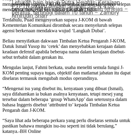
Letupan paip gas di Putra Heights: Kerajaan
mengesyorkan supaya J-KOM dirombak semula khususnya selepas
PTPTN umum dividen Simpan SSPN 4.05
peruntuk RM40 juta baik pulih rumah terjejas –
mendakwa mengenai kewujudan Langkah Dubai.
peratus, tertinggi dalam 10 tahun – Zambry
Amirudin Shari
Terdahulu, Puad mengesyorkan supaya J-KOM di bawah
Kementerian Komunikasi dirombak secara menyeluruh selepas
agensi berkenaan mendakwa wujud ‘Langkah Dubai’.
Beliau menyifatkan dakwaan Timbalan Ketua Pengarah J-KOM,
Datuk Ismail Yusop itu ‘cetek’ dan menyebabkan kerajaan dalam
keadaan defensif apabila beberapa nama dalam kerajaan disebut-
sebut terbabit dalam gerakan itu.
Mengulas lanjut, Fahmi berkata, usaha meneliti semula fungsi J-
KOM penting supaya tugas, objektif dan matlamat jabatan itu dapat
diselaras termasuk mengubah modus operandinya.
“Mengenai isu yang disebut itu, kenyataan yang dibuat (Ismail),
saya difahamkan ia bukan asalnya kenyataan, tetapi mesej yang
tersebar dalam beberapa ‘group WhatsApp’ dan seterusnya dalam
bahasa Inggeris disebut ‘attributed to’ kepada Timbalan Ketua
Pengarah dan J-KOM.
“Saya lihat ada beberapa perkara yang perlu diselaras semula untuk
pastikan bahawa mungkin isu-isu seperti ini tidak berulang,”
katanya.-BH Online