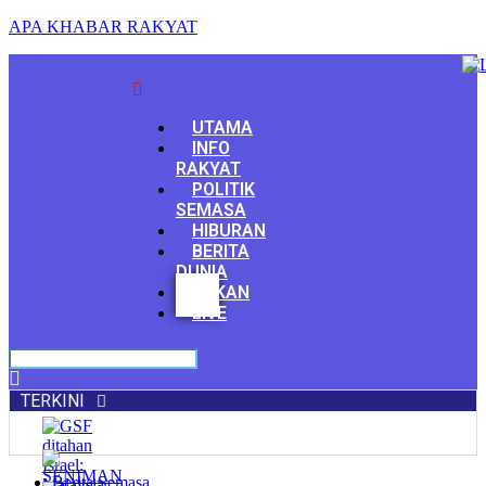
APA KHABAR RAKYAT
Menu
UTAMA
INFO
RAKYAT
POLITIK
SEMASA
HIBURAN
BERITA
DUNIA
Facebook
SUKAN
Youtube
LIVE
TERKINI
Berita Semasa