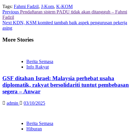
Tags:
Fahmi Fadzil
,
J-Kom
,
K-KOM
Continue
Previous
Pendaftaran sistem PADU tidak akan ditangguh – Fahmi
Fadzil
Reading
Next
KDN, KSM komited tambah baik aspek pengurusan pekerja
asing
More Stories
Berita Semasa
Info Rakyat
GSF ditahan Israel: Malaysia perhebat usaha
diplomatik, rakyat bersolidariti tuntut pembebasan
segera – Anwar
admin
03/10/2025
Berita Semasa
Hiburan