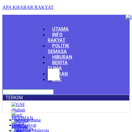
APA KHABAR RAKYAT
Menu
UTAMA
INFO
RAKYAT
POLITIK
SEMASA
HIBURAN
BERITA
DUNIA
Facebook
SUKAN
Youtube
LIVE
TERKINI
Berita Semasa
Info Rakyat
Kerajaan Malaysia