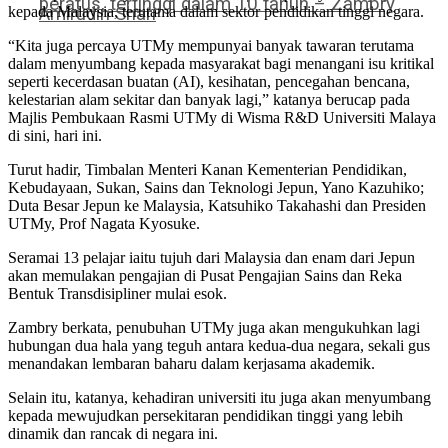
peratus, tertinggi dalam 10 tahun – Zambry
Amirudin Shari
kepada Malaysia, terutama dalam sektor pendidikan tinggi negara.
“Kita juga percaya UTMy mempunyai banyak tawaran terutama
dalam menyumbang kepada masyarakat bagi menangani isu kritikal
seperti kecerdasan buatan (AI), kesihatan, pencegahan bencana,
kelestarian alam sekitar dan banyak lagi,” katanya berucap pada
Majlis Pembukaan Rasmi UTMy di Wisma R&D Universiti Malaya
di sini, hari ini.
Turut hadir, Timbalan Menteri Kanan Kementerian Pendidikan,
Kebudayaan, Sukan, Sains dan Teknologi Jepun, Yano Kazuhiko;
Duta Besar Jepun ke Malaysia, Katsuhiko Takahashi dan Presiden
UTMy, Prof Nagata Kyosuke.
Seramai 13 pelajar iaitu tujuh dari Malaysia dan enam dari Jepun
akan memulakan pengajian di Pusat Pengajian Sains dan Reka
Bentuk Transdisipliner mulai esok.
Zambry berkata, penubuhan UTMy juga akan mengukuhkan lagi
hubungan dua hala yang teguh antara kedua-dua negara, sekali gus
menandakan lembaran baharu dalam kerjasama akademik.
Selain itu, katanya, kehadiran universiti itu juga akan menyumbang
kepada mewujudkan persekitaran pendidikan tinggi yang lebih
dinamik dan rancak di negara ini.