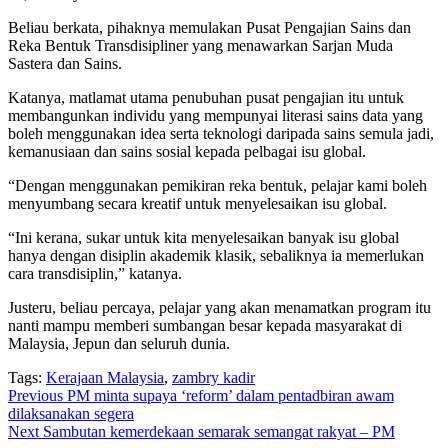
Beliau berkata, pihaknya memulakan Pusat Pengajian Sains dan
Reka Bentuk Transdisipliner yang menawarkan Sarjan Muda
Sastera dan Sains.
Katanya, matlamat utama penubuhan pusat pengajian itu untuk
membangunkan individu yang mempunyai literasi sains data yang
boleh menggunakan idea serta teknologi daripada sains semula jadi,
kemanusiaan dan sains sosial kepada pelbagai isu global.
“Dengan menggunakan pemikiran reka bentuk, pelajar kami boleh
menyumbang secara kreatif untuk menyelesaikan isu global.
“Ini kerana, sukar untuk kita menyelesaikan banyak isu global
hanya dengan disiplin akademik klasik, sebaliknya ia memerlukan
cara transdisiplin,” katanya.
Justeru, beliau percaya, pelajar yang akan menamatkan program itu
nanti mampu memberi sumbangan besar kepada masyarakat di
Malaysia, Jepun dan seluruh dunia.
Tags:
Kerajaan Malaysia
,
zambry kadir
Continue
Previous
PM minta supaya ‘reform’ dalam pentadbiran awam
dilaksanakan segera
Reading
Next
Sambutan kemerdekaan semarak semangat rakyat – PM