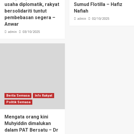
usaha diplomatik, rakyat
Sumud Flotilla – Hafiz
bersolidariti tuntut
Nafiah
pembebasan segera –
admin
02/10/2025
Anwar
admin
03/10/2025
Berita Semasa
Info Rakyat
Politik Semasa
Mengata orang kini
Muhyiddin dimalukan
dalam PAT Bersatu – Dr