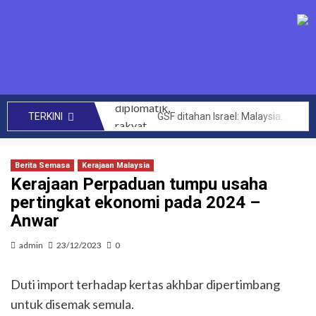
GSF ditahan Israel: Malaysia perhebat usaha diplomatik, rakyat bersolidariti tuntut pembebasan segera – Anwar
TERKINI
SENIMAN kecam Israel tahan aktivis Global Sumud Flotilla – Hafiz Nafiah
Mengata orang kini Muhyiddin dimalukan dalam PAT Bersatu – Dr Azhar Ahmad
Berita Semasa
Kerajaan Malaysia
144 projek bernilai RM14 bilion berjaya dilaksana kerajaan MADANI di Sabah setakat ini – Anwar
Kerajaan Perpaduan tumpu usaha
pertingkat ekonomi pada 2024 –
CRM perlu teroka kerjasama lebih luas hasilkan penemuan baharu, kurangkan kos perubatan – PM
Anwar
Akta Kawalan Harga dan Antipencatutan terpakai untuk semua, tidak ikut darjat – Armizan
Zahid saran KKDW rangka pelan pembangunan belia desa
admin
23/12/2023
0
Had laju maksimum di zon sekolah akan diwarta kepada 30km/j – Loke
Duti import terhadap kertas akhbar dipertimbang
Letupan paip gas di Putra Heights: Kerajaan peruntuk RM40 juta baik pulih rumah terjejas – Amirudin Shari
untuk disemak semula.
PTPTN umum dividen Simpan SSPN 4.05 peratus, tertinggi dalam 10 tahun – Zambry