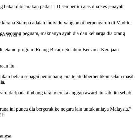
bakal dibicarakan pada 11 Disember ini atas dua kes jenayah
ir kerana Stampa adalah individu yang amat berpengaruh di Madrid.
 juga seorang peguam, maknanya ayah dia dan keluarga dia orang
– Anwar
adi tetamu program Ruang Bicara: Setahun Bersama Kerajaan
aan itu.
kan beliau sebagai penimbang tara telah diberhentikan selain masih
ia.
ard daripada timbang tara, mereka anggap award itu sah, itu sebab
a ini punca dia bergerak ke negara lain untuk aniaya Malaysia,”
ri
angsa.