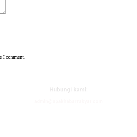
me I comment.
Hubungi kami:
admin@apakhabarrakyat.com