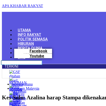
APA KHABAR RAKYAT
Menu
UTAMA
INFO RAKYAT
POLITIK SEMASA
HIBURAN
BERITA DUNIA
Facebook
SUKAN
Youtube
LIVE
TERKINI
Berita Semasa
Kerajaan Malaysia
Kes Sulu: Azalina harap Stampa dikenaka