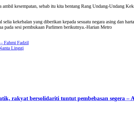
 mereka ambil kesempatan, sebab itu kita bentang Rang Undang-Undang 
l selia kekebalan yang diberikan kepada sesuatu negara asing dan hart
ua pada sesi pembukaan Parlimen berikutnya.-Harian Metro
 – Fahmi Fadzil
Nanta Linggi
tik, rakyat bersolidariti tuntut pembebasan segera –