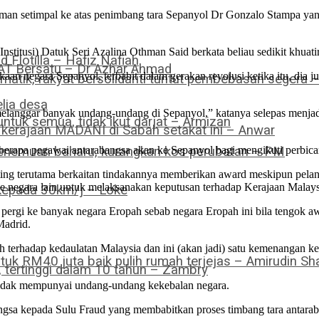
n setimpal ke atas penimbang tara Sepanyol Dr Gonzalo Stampa yang 
stitusi) Datuk Seri Azalina Othman Said berkata beliau sedikit khuat
Flotilla – Hafiz Nafiah
PAT Bersatu – Dr Azhar Ahmad
aan negara Sepanyol, terbabit dalam gerakan revolusi ketika itu, dia
omatik, rakyat bersolidariti tuntut pembebasan segera 
lia desa
a melanggar banyak undang-undang di Sepanyol,” katanya selepas menj
ntuk semua, tidak ikut darjat – Armizan
a kerajaan MADANI di Sabah setakat ini – Anwar
 penemuan baharu, kurangkan kos perubatan – PM
erapa pegawai antarabangsa akan ke Sepanyol bagi mengikuti perbicar
ng terutama berkaitan tindakannya memberikan award meskipun pelanti
e negara lain untuk melaksanakan keputusan terhadap Kerajaan Malays
 kepada 30km/j – Loke
 pergi ke banyak negara Eropah sebab negara Eropah ini bila tengok aw
Madrid.
rhadap kedaulatan Malaysia dan ini (akan jadi) satu kemenangan keran
tuk RM40 juta baik pulih rumah terjejas – Amirudin Sha
tertinggi dalam 10 tahun – Zambry
 tidak mempunyai undang-undang kekebalan negara.
ngsa kepada Sulu Fraud yang membabitkan proses timbang tara antarab