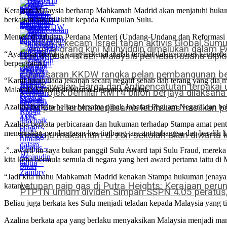
Kerajaan Malaysia berharap Mahkamah Madrid akan menjatuhi hukuma
berkaitan award akhir kepada Kumpulan Sulu.
Menteri di Jabatan Perdana Menteri (Undang-Undang dan Reformasi In
SENIMAN kecam Israel tahan aktivis Global Sumud 
Mengata orang kini Muhyiddin dimalukan dalam 
“Ayahnya seorang yang terkenal malah terlibat dalam proses kemerdek
GSF ditahan Israel: Malaysia perhebat usaha dipl
berpengaruh.
Zahid saran KKDW rangka pelan pembangunan be
“Kami harap tiada tekanan secara negatif sebab dah terang yang di
Akta Kawalan Harga dan Antipencatutan terpakai u
Malaysia Madani di Wisma Bernama hari ini.
144 projek bernilai RM14 bilion berjaya dilaksan
CRM perlu teroka kerjasama lebih luas hasilkan
Azalina berkata beliau bersama pihak Jabatan Peguam Negara dan beb
Azalina berkata perbicaraan dan hukuman terhadap Stampa amat penti
meneruskan pendengaran kes timbang tara antarabangsa dan beralih k
Had laju maksimum di zon sekolah akan diwarta
.”..award itu saya bukan panggil Sulu Award tapi Sulu Fraud, mereka
kita kena bermula semula di negara yang beri award pertama iaitu di 
“Jadi kita mahu Mahkamah Madrid kenakan Stampa hukuman jenayah te
Letupan paip gas di Putra Heights: Kerajaan perun
katanya.
PTPTN umum dividen Simpan SSPN 4.05 peratus, 
Beliau juga berkata kes Sulu menjadi teladan kepada Malaysia yang
Azalina berkata apa yang berlaku menyaksikan Malaysia menjadi ma