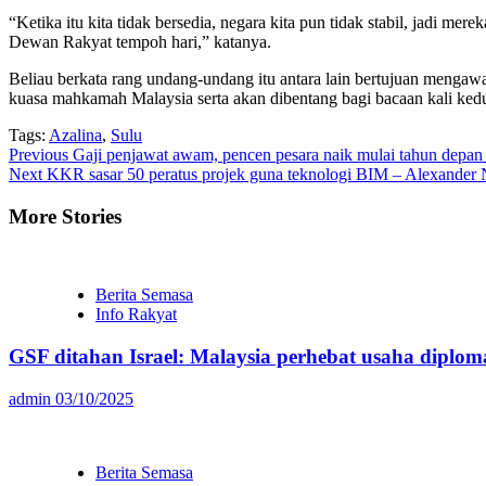
“Ketika itu kita tidak bersedia, negara kita pun tidak stabil, jadi
Dewan Rakyat tempoh hari,” katanya.
Beliau berkata rang undang-undang itu antara lain bertujuan mengawa
kuasa mahkamah Malaysia serta akan dibentang bagi bacaan kali ked
Tags:
Azalina
,
Sulu
Continue
Previous
Gaji penjawat awam, pencen pesara naik mulai tahun depan
Next
KKR sasar 50 peratus projek guna teknologi BIM – Alexander 
Reading
More Stories
Berita Semasa
Info Rakyat
GSF ditahan Israel: Malaysia perhebat usaha diploma
admin
03/10/2025
Berita Semasa