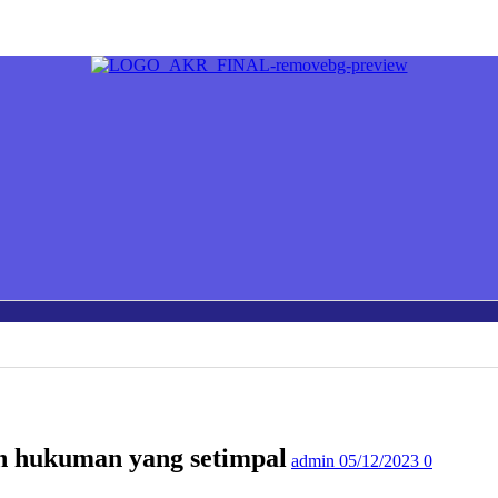
n hukuman yang setimpal
admin
05/12/2023
0