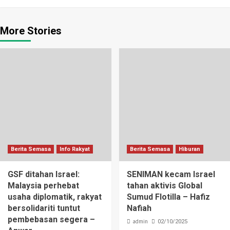
More Stories
Berita Semasa
Info Rakyat
Berita Semasa
Hiburan
GSF ditahan Israel:
SENIMAN kecam Israel
Malaysia perhebat
tahan aktivis Global
usaha diplomatik, rakyat
Sumud Flotilla – Hafiz
bersolidariti tuntut
Nafiah
pembebasan segera –
admin
02/10/2025