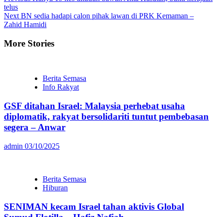
Continue
telus
Reading
Next
BN sedia hadapi calon pihak lawan di PRK Kemaman –
Zahid Hamidi
More Stories
Berita Semasa
Info Rakyat
GSF ditahan Israel: Malaysia perhebat usaha
diplomatik, rakyat bersolidariti tuntut pembebasan
segera – Anwar
admin
03/10/2025
Berita Semasa
Hiburan
SENIMAN kecam Israel tahan aktivis Global