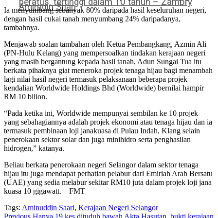
peratus, tertinggi dalam 10 tahun – Zambry
Amirudin Shari
Ia menyumbang sebanyak 80% daripada hasil keseluruhan negeri,
dengan hasil cukai tanah menyumbang 24% daripadanya,
tambahnya.
Menjawab soalan tambahan oleh Ketua Pembangkang, Azmin Ali
(PN-Hulu Kelang) yang mempersoalkan tindakan kerajaan negeri
yang masih bergantung kepada hasil tanah, Adun Sungai Tua itu
berkata pihaknya giat meneroka projek tenaga hijau bagi menambah
lagi nilai hasil negeri termasuk pelaksanaan beberapa projek
kendalian Worldwide Holdings Bhd (Worldwide) bernilai hampir
RM 10 bilion.
“Pada ketika ini, Worldwide mempunyai sembilan ke 10 projek
yang sebahagiannya adalah projek ekonomi atau tenaga hijau dan ia
termasuk pembinaan loji janakuasa di Pulau Indah, Klang selain
penerokaan sektor solar dan juga minihidro serta penghasilan
hidrogen,” katanya.
Beliau berkata penerokaan negeri Selangor dalam sektor tenaga
hijau itu juga mendapat perhatian pelabur dari Emiriah Arab Bersatu
(UAE) yang sedia melabur sekitar RM10 juta dalam projek loji jana
kuasa 10 gigawatt. – FMT
Tags:
Aminuddin Saari
,
Kerajaan Negeri Selangor
Previous
Hanya 19 kes dituduh bawah Akta Hasutan, bukti kerajaan