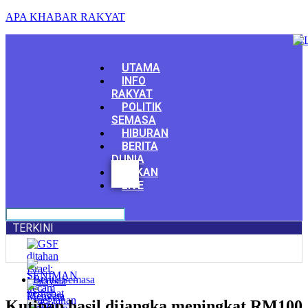
APA KHABAR RAKYAT
Menu
UTAMA
INFO
RAKYAT
POLITIK
SEMASA
HIBURAN
BERITA
DUNIA
Facebook
SUKAN
Youtube
LIVE
TERKINI
Berita Semasa
Kutipan hasil dijangka meningkat RM100