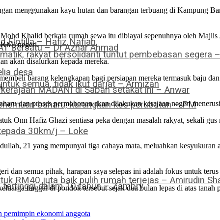
engan menggunakan kayu hutan dan barangan terbuang di Kampung Baru
Mohd Khalid berkata rumah sewa itu dibiayai sepenuhnya oleh Majli
Flotilla – Hafiz Nafiah
JKM) negeri.
PAT Bersatu – Dr Azhar Ahmad
omatik, rakyat bersolidariti tuntut pembebasan segera 
anan akan disalurkan kepada mereka.
lia desa
 membeli barang kelengkapan bagi persiapan mereka termasuk baju dan
ntuk semua, tidak ikut darjat – Armizan
i.
a kerajaan MADANI di Sabah setakat ini – Anwar
 penemuan baharu, kurangkan kos perubatan – PM
baharu dan proses permohonan akan dilakukan kerajaan negeri menerus
Datuk Onn Hafiz Ghazi sentiasa peka dengan masalah rakyat, sekali 
 kepada 30km/j – Loke
bdullah, 21 yang mempunyai tiga cahaya mata, meluahkan kesyukuran at
geri dan semua pihak, harapan saya selepas ini adalah fokus untuk ter
tuk RM40 juta baik pulih rumah terjejas – Amirudin Sha
tertinggi dalam 10 tahun – Zambry
arga tinggal di pondok tersebut sejak dua bulan lepas di atas tanah
an pemimpin ekonomi anggota