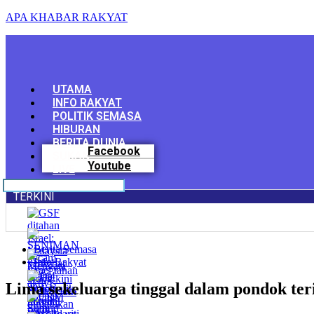
APA KHABAR RAKYAT
Menu
UTAMA
INFO RAKYAT
POLITIK SEMASA
HIBURAN
BERITA DUNIA
Facebook
SUKAN
Youtube
LIVE
TERKINI
Berita Semasa
Info Rakyat
Lima sekeluarga tinggal dalam pondok te