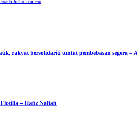
anada Justin Trudeau
tik, rakyat bersolidariti tuntut pembebasan segera –
lotilla – Hafiz Nafiah