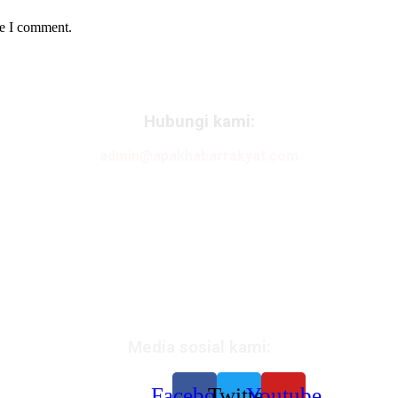
me I comment.
Hubungi kami:
admin@apakhabarrakyat.com
Media sosial kami:
Facebook
Twitter
Youtube