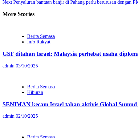
Next
Penyaluran bantuan banjir di Pahang perlu berurusan dengan
Reading
More Stories
Berita Semasa
Info Rakyat
GSF ditahan Israel: Malaysia perhebat usaha diploma
admin
03/10/2025
Berita Semasa
Hiburan
SENIMAN kecam Israel tahan aktivis Global Sumud F
admin
02/10/2025
Berita Semasa