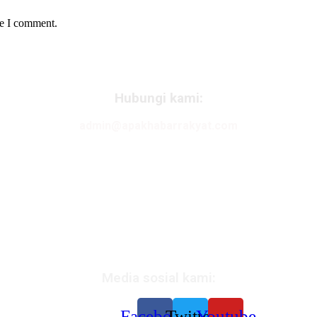
me I comment.
Hubungi kami:
admin@apakhabarrakyat.com
Media sosial kami:
Facebook
Twitter
Youtube