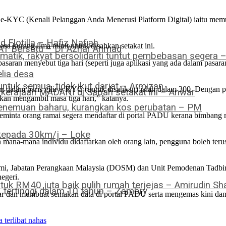
-KYC (Kenali Pelanggan Anda Menerusi Platform Digital) iaitu memua
Flotilla – Hafiz Nafiah
sa kurang lima minit untuk disahkan setakat ini.
PAT Bersatu – Dr Azhar Ahmad
omatik, rakyat bersolidariti tuntut pembebasan segera 
aran menyebut tiga hari (seperti juga aplikasi yang ada dalam pasara
lia desa
ntuk semua, tidak ikut darjat – Armizan
 dalam baris gilir e-KYC (untuk disahkan) ialah dalam 300. Dengan pre
a kerajaan MADANI di Sabah setakat ini – Anwar
kan mengambil masa tiga hari,” katanya.
 penemuan baharu, kurangkan kos perubatan – PM
minta orang ramai segera mendaftar di portal PADU kerana bimbang m
 kepada 30km/j – Loke
n mana-mana individu didaftarkan oleh orang lain, pengguna boleh teru
mi, Jabatan Perangkaan Malaysia (DOSM) dan Unit Pemodenan Tadb
egeri.
tuk RM40 juta baik pulih rumah terjejas – Amirudin Sha
tertinggi dalam 10 tahun – Zambry
tar dan membuat semakan data di portal PADU serta mengemas kini da
 terlibat nahas