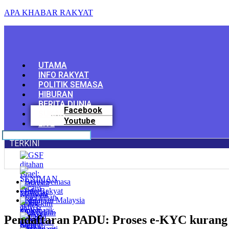
APA KHABAR RAKYAT
Menu
UTAMA
INFO RAKYAT
POLITIK SEMASA
HIBURAN
BERITA DUNIA
Facebook
SUKAN
Youtube
LIVE
TERKINI
Berita Semasa
Info Rakyat
Kerajaan Malaysia
Pendaftaran PADU: Proses e-KYC kurang l