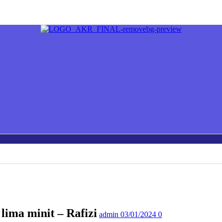
ima minit – Rafizi
admin
03/01/2024
0