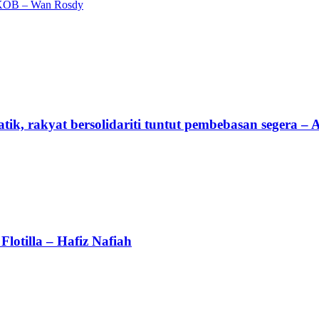
 PKOB – Wan Rosdy
tik, rakyat bersolidariti tuntut pembebasan segera –
lotilla – Hafiz Nafiah