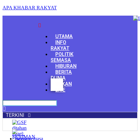
APA KHABAR RAKYAT
Menu
UTAMA
INFO
RAKYAT
POLITIK
SEMASA
HIBURAN
BERITA
DUNIA
Facebook
SUKAN
Youtube
LIVE
TERKINI
Berita Semasa