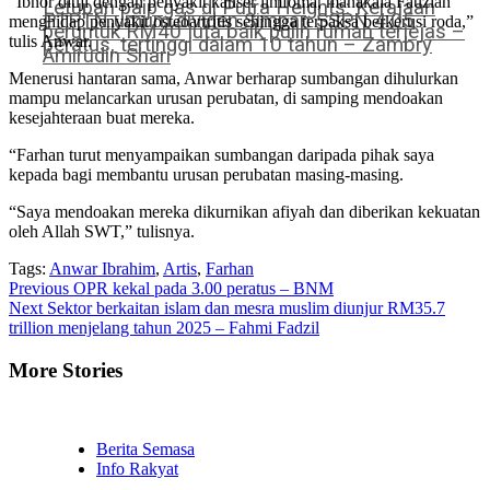
“Ibnor diuji dengan penyakit kanser limfoma, manakala Fauziah
Letupan paip gas di Putra Heights: Kerajaan
PTPTN umum dividen Simpan SSPN 4.05
menghidap penyakit osteoartritis sehingga terpaksa berkerusi roda,”
peruntuk RM40 juta baik pulih rumah terjejas –
tulis Anwar.
peratus, tertinggi dalam 10 tahun – Zambry
Amirudin Shari
Menerusi hantaran sama, Anwar berharap sumbangan dihulurkan
mampu melancarkan urusan perubatan, di samping mendoakan
kesejahteraan buat mereka.
“Farhan turut menyampaikan sumbangan daripada pihak saya
kepada bagi membantu urusan perubatan masing-masing.
“Saya mendoakan mereka dikurnikan afiyah dan diberikan kekuatan
oleh Allah SWT,” tulisnya.
Tags:
Anwar Ibrahim
,
Artis
,
Farhan
Continue
Previous
OPR kekal pada 3.00 peratus – BNM
Next
Sektor berkaitan islam dan mesra muslim diunjur RM35.7
Reading
trillion menjelang tahun 2025 – Fahmi Fadzil
More Stories
Berita Semasa
Info Rakyat