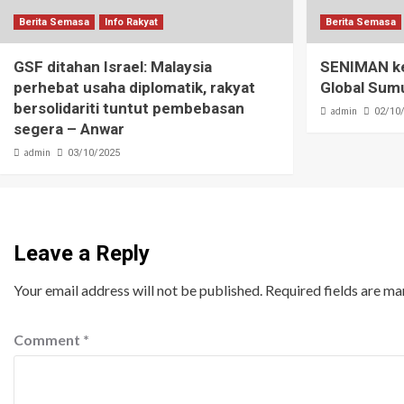
Berita Semasa
Info Rakyat
Berita Semasa
GSF ditahan Israel: Malaysia
SENIMAN kec
perhebat usaha diplomatik, rakyat
Global Sumu
bersolidariti tuntut pembebasan
admin
02/10
segera – Anwar
admin
03/10/2025
Leave a Reply
Your email address will not be published.
Required fields are m
Comment
*