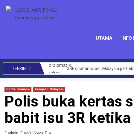
UTAMA
INFO
GSF ditahan Israel: Malaysia perhe
TERKINI
SENIMAN kecam Israel tahan aktivis 
Mengata orang kini Muhyiddin dim
Berita Semasa
Kerajaan Malaysia
Polis buka kertas 
144 projek bernilai RM14 bilion ber
CRM perlu teroka kerjasama lebih 
babit isu 3R keti
Akta Kawalan Harga dan Antipencatu
Zahid saran KKDW rangka pelan pe
Had laju maksimum di zon sekolah 
admin
02/12/2023
0