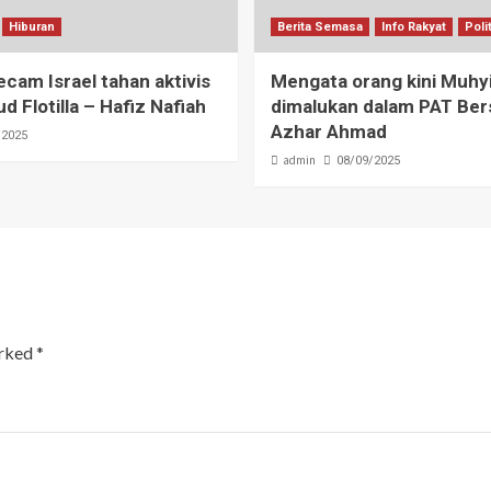
Hiburan
Berita Semasa
Info Rakyat
Poli
am Israel tahan aktivis
Mengata orang kini Muhy
d Flotilla – Hafiz Nafiah
dimalukan dalam PAT Ber
Azhar Ahmad
/2025
admin
08/09/2025
arked
*