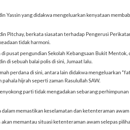
Kerajaan peruntuk RM40 juta baik pulih rumah terjejas – Amirudin Shari
din Yassin yang didakwa mengeluarkan kenyataan membabit
.05 peratus, tertinggi dalam 10 tahun – Zambry
n Pitchay, berkata siasatan terhadap Pengerusi Perikatan
keadaan tidak harmoni.
 pusat pengundian Sekolah Kebangsaan Bukit Mentok, di sini
di sebuah balai polis di sini, Jumaat lalu.
h perdana di sini, antara lain didakwa mengeluarkan “fa
pahala hijrah seperti zaman Rasulullah SAW.
enyokong parti tidak mengadakan sebarang perhimpunan a
a dalam memastikan keselamatan dan ketenteraman awam se
s akan memantau situasi ketenteraman awam selepas piliha