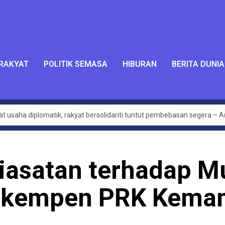
 RAKYAT
POLITIK SEMASA
HIBURAN
BERITA DUNIA
bat usaha diplomatik, rakyat bersolidariti tuntut pembebasan segera – 
Global Sumud Flotilla – Hafiz Nafiah
alukan dalam PAT Bersatu – Dr Azhar Ahmad
siasatan terhadap M
jaya dilaksana kerajaan MADANI di Sabah setakat ini – Anwar
luas hasilkan penemuan baharu, kurangkan kos perubatan – PM
ka kempen PRK Kem
tan terpakai untuk semua, tidak ikut darjat – Armizan
mbangunan belia desa
akan diwarta kepada 30km/j – Loke