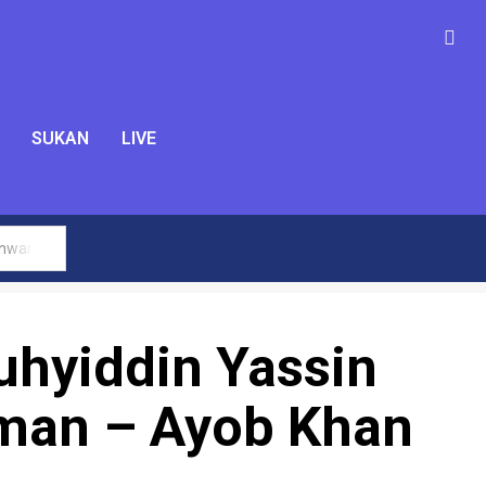
SUKAN
LIVE
Anwar
uhyiddin Yassin
aman – Ayob Khan