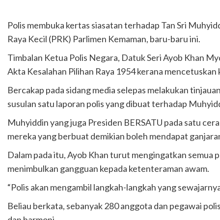
Letupan paip gas di Putra Heights: 
Polis membuka kertas siasatan terhadap Tan Sri Muhyid
PTPTN umum dividen Simpan SSPN 4
Raya Kecil (PRK) Parlimen Kemaman, baru-baru ini.
Timbalan Ketua Polis Negara, Datuk Seri Ayob Khan Mydi
Akta Kesalahan Pilihan Raya 1954 kerana mencetuskan 
Bercakap pada sidang media selepas melakukan tinjauan di
susulan satu laporan polis yang dibuat terhadap Muhyiddin 
Muhyiddin yang juga Presiden BERSATU pada satu cerama
mereka yang berbuat demikian boleh mendapat ganjaran 
Dalam pada itu, Ayob Khan turut mengingatkan semua p
menimbulkan gangguan kepada ketenteraman awam.
“Polis akan mengambil langkah-langkah yang sewajarny
Beliau berkata, sebanyak 280 anggota dan pegawai poli
dan harmoni.