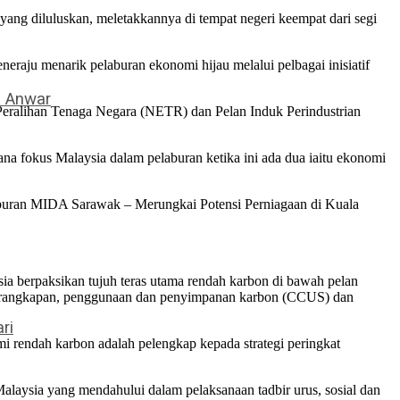
ng diluluskan, meletakkannya di tempat negeri keempat dari segi
eraju menarik pelaburan ekonomi hijau melalui pelbagai inisiatif
– Anwar
u Peralihan Tenaga Negara (NETR) dan Pelan Induk Perindustrian
a fokus Malaysia dalam pelaburan ketika ini ada dua iaitu ekonomi
elaburan MIDA Sarawak – Merungkai Potensi Perniagaan di Kuala
sia berpaksikan tujuh teras utama rendah karbon di bawah pelan
pemerangkapan, penggunaan dan penyimpanan karbon (CCUS) dan
ri
i rendah karbon adalah pelengkap kepada strategi peringkat
alaysia yang mendahului dalam pelaksanaan tadbir urus, sosial dan