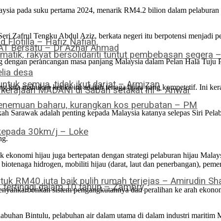
ia pada suku pertama 2024, menarik RM4.2 bilion dalam pelaburan ya
ri Zafrul Tengku Abdul Aziz, berkata negeri itu berpotensi menjadi pen
Flotilla – Hafiz Nafiah
PAT Bersatu – Dr Azhar Ahmad
omatik, rakyat bersolidariti tuntut pembebasan segera 
eiring dengan perancangan masa panjang Malaysia dalam Pelan Hala Tuj
lia desa
ntuk semua, tidak ikut darjat – Armizan
a mahukan ketika ini adalah tenaga hijau yang kompetetif. Ini keran
a kerajaan MADANI di Sabah setakat ini – Anwar
 penemuan baharu, kurangkan kos perubatan – PM
ngkah Sarawak adalah penting kepada Malaysia katanya selepas Siri P
 kepada 30km/j – Loke
ng.
 ekonomi hijau juga bertepatan dengan strategi pelaburan hijau Malay
biotenaga hidrogen, mobiliti hijau (darat, laut dan penerbangan), 
tuk RM40 juta baik pulih rumah terjejas – Amirudin Sha
tertinggi dalam 10 tahun – Zambry
menyahkarbonkan sistem pengangkutannya dan peralihan ke arah ekonom
uhan Bintulu, pelabuhan air dalam utama di dalam industri maritim M