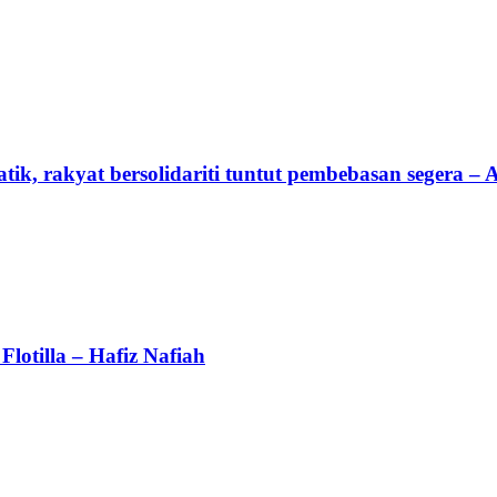
tik, rakyat bersolidariti tuntut pembebasan segera –
lotilla – Hafiz Nafiah