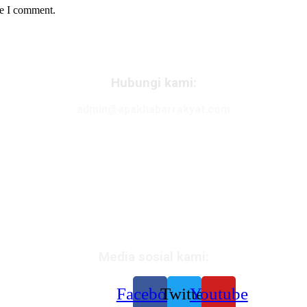
me I comment.
Hubungi kami:
admin@apakhabarrakyat.com
Media sosial kami:
Facebook
Twitter
Youtube