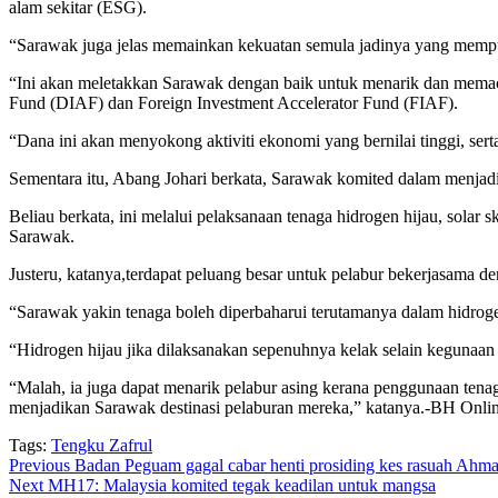
alam sekitar (ESG).
“Sarawak juga jelas memainkan kekuatan semula jadinya yang mempu
“Ini akan meletakkan Sarawak dengan baik untuk menarik dan memacu
Fund (DIAF) dan Foreign Investment Accelerator Fund (FIAF).
“Dana ini akan menyokong aktiviti ekonomi yang bernilai tinggi, ser
Sementara itu, Abang Johari berkata, Sarawak komited dalam menjadi p
Beliau berkata, ini melalui pelaksanaan tenaga hidrogen hijau, solar
Sarawak.
Justeru, katanya,terdapat peluang besar untuk pelabur bekerjasama
“Sarawak yakin tenaga boleh diperbaharui terutamanya dalam hidroge
“Hidrogen hijau jika dilaksanakan sepenuhnya kelak selain kegunaan 
“Malah, ia juga dapat menarik pelabur asing kerana penggunaan tenag
menjadikan Sarawak destinasi pelaburan mereka,” katanya.-BH Onli
Tags:
Tengku Zafrul
Continue
Previous
Badan Peguam gagal cabar henti prosiding kes rasuah Ahm
Next
MH17: Malaysia komited tegak keadilan untuk mangsa