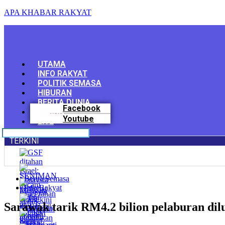
APA KHABAR RAKYAT
Menu
UTAMA
INFO RAKYAT
POLITIK SEMASA
HIBURAN
BERITA DUNIA
Facebook
SUKAN
Youtube
LIVE
TERKINI
Berita Semasa
Info Rakyat
Sarawak tarik RM4.2 bilion pelaburan dil