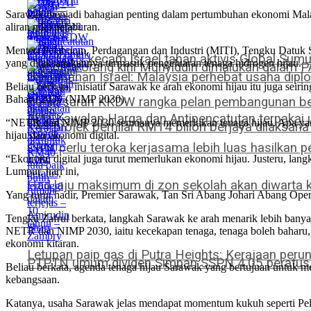
Sarawak menjadi bahagian penting dalam pertumbuhan ekonomi Malays
aliran nilai pelaburan.
Menteri Pelaburan, Perdagangan dan Industri (MITI), Tengku Datuk Se
SENIMAN kecam Israel tahan aktivis Global Sumud 
yang dilaksanakannya termasuk pengeluaran tenaga hidrogen hijau.
Mengata orang kini Muhyiddin dimalukan dalam 
GSF ditahan Israel: Malaysia perhebat usaha dipl
Beliau berkata, inisiatif Sarawak ke arah ekonomi hijau itu juga s
Baharu 2030 (NIMP 2030).
Zahid saran KKDW rangka pelan pembangunan be
Akta Kawalan Harga dan Antipencatutan terpakai u
“NETR dan NIMP 2030 semuanya memerlukan tenaga hijau. Apa yang kit
144 projek bernilai RM14 bilion berjaya dilaksan
hijau dan ekonomi digital.
CRM perlu teroka kerjasama lebih luas hasilkan
“Ekonomi digital juga turut memerlukan ekonomi hijau. Justeru, la
Lumpur, hari ini,
Had laju maksimum di zon sekolah akan diwarta
Yang turut hadir, Premier Sarawak, Tan Sri Abang Johari Abang Ope
Tengku Zafrul berkata, langkah Sarawak ke arah menarik lebih banyak
NETR dan NIMP 2030, iaitu kecekapan tenaga, tenaga boleh baharu, 
ekonomi kitaran.
Letupan paip gas di Putra Heights: Kerajaan perun
PTPTN umum dividen Simpan SSPN 4.05 peratus, 
Beliau berkata, agenda tenaga hijau Sarawak yang bertujuan untuk 
kebangsaan.
Katanya, usaha Sarawak jelas mendapat momentum kukuh seperti Pelab