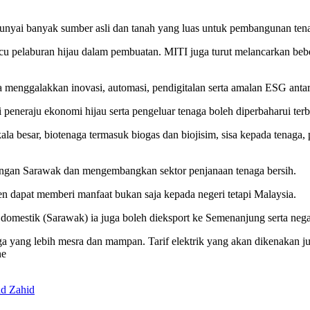
nyai banyak sumber asli dan tanah yang luas untuk pembangunan tena
 pelaburan hijau dalam pembuatan. MITI juga turut melancarkan beber
ta menggalakkan inovasi, automasi, pendigitalan serta amalan ESG ant
eneraju ekonomi hijau serta pengeluar tenaga boleh diperbaharui terbes
 skala besar, biotenaga termasuk biogas dan biojisim, sisa kepada tena
 dengan Sarawak dan mengembangkan sektor penjanaan tenaga bersih.
n dapat memberi manfaat bukan saja kepada negeri tetapi Malaysia.
domestik (Sarawak) ia juga boleh dieksport ke Semenanjung serta negar
a yang lebih mesra dan mampan. Tarif elektrik yang akan dikenakan ju
ne
ad Zahid