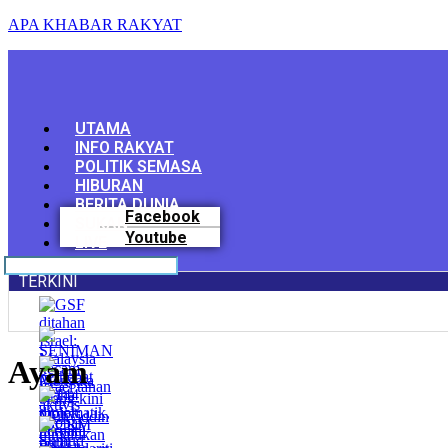
APA KHABAR RAKYAT
Menu
UTAMA
INFO RAKYAT
POLITIK SEMASA
HIBURAN
BERITA DUNIA
Facebook
SUKAN
Youtube
LIVE
TERKINI
Ayam