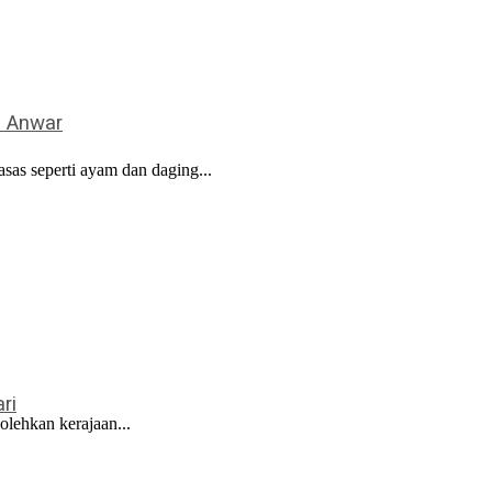
– Anwar
as seperti ayam dan daging...
ri
lehkan kerajaan...