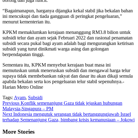
borong dan juga runcit.
“Bagaimanapun, harganya dijangka kekal stabil jika bekalan bahan
ini mencukupi dan tiada gangguan di peringkat pengeluaran,”
menurut kementerian itu.
KPKM memaklumkan kerajaan menanggung RM3.8 bilion untuk
subsidi telur dan ayam sejak Februari 2022 dan rasional penamatan
subsidi secara pukal bagi ayam adalah bagi mengurangkan ketirisan
subsidi yang turut dinikmati warga asing dan golongan
berpendapatan tinggi.
Sementara itu, KPKM menyebut kerajaan buat masa ini
memutuskan untuk meneruskan subsidi dan mengawal harga telur
supaya tidak membebankan rakyat dan dasar itu akan dikaji semula
apabila bekalan serta kos pengeluaran telur stabil sepenuhnya.-
Harian Metro Online
Tags:
Ayam
,
Subsidi
Continue
Previous
Konflik semenanjung Gaza tidak jejaskan hubungan
Malaysia-Singapura – PM
Reading
Next
Indonesia mengutuk serangan tidak bertanggungjawab Israel
terhadap Semenanjung Gaza, bimbang krisis kemanusiaan – Jokowi
More Stories