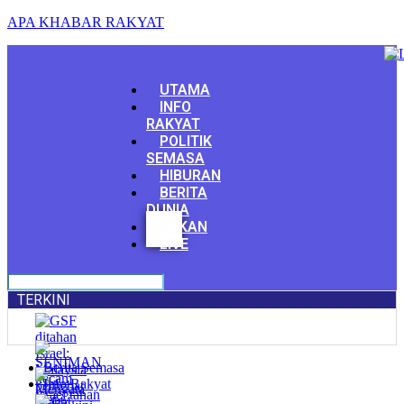
APA KHABAR RAKYAT
Menu
UTAMA
INFO
RAKYAT
POLITIK
SEMASA
HIBURAN
BERITA
DUNIA
Facebook
SUKAN
Youtube
LIVE
TERKINI
Berita Semasa
Info Rakyat