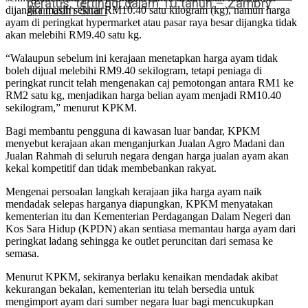
peratus, tertinggi dalam 10 tahun – Zambry
Amirudin Shari
dijangka masih sekitar RM10.40 satu kilogram (kg), namun harga
ayam di peringkat hypermarket atau pasar raya besar dijangka tidak
akan melebihi RM9.40 satu kg.
“Walaupun sebelum ini kerajaan menetapkan harga ayam tidak
boleh dijual melebihi RM9.40 sekilogram, tetapi peniaga di
peringkat runcit telah mengenakan caj pemotongan antara RM1 ke
RM2 satu kg, menjadikan harga belian ayam menjadi RM10.40
sekilogram,” menurut KPKM.
Bagi membantu pengguna di kawasan luar bandar, KPKM
menyebut kerajaan akan menganjurkan Jualan Agro Madani dan
Jualan Rahmah di seluruh negara dengan harga jualan ayam akan
kekal kompetitif dan tidak membebankan rakyat.
Mengenai persoalan langkah kerajaan jika harga ayam naik
mendadak selepas harganya diapungkan, KPKM menyatakan
kementerian itu dan Kementerian Perdagangan Dalam Negeri dan
Kos Sara Hidup (KPDN) akan sentiasa memantau harga ayam dari
peringkat ladang sehingga ke outlet peruncitan dari semasa ke
semasa.
Menurut KPKM, sekiranya berlaku kenaikan mendadak akibat
kekurangan bekalan, kementerian itu telah bersedia untuk
mengimport ayam dari sumber negara luar bagi mencukupkan