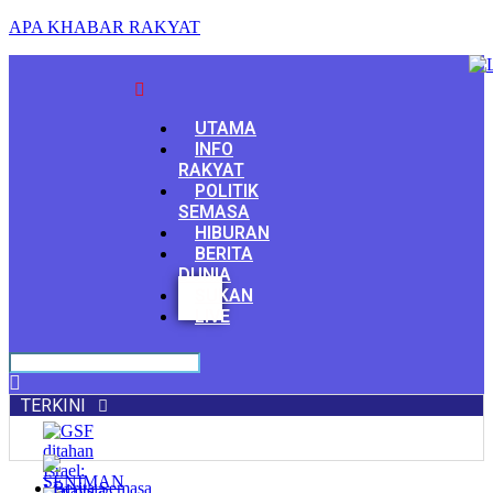
APA KHABAR RAKYAT
Menu
UTAMA
INFO
RAKYAT
POLITIK
SEMASA
HIBURAN
BERITA
DUNIA
Facebook
SUKAN
Youtube
LIVE
TERKINI
Berita Semasa