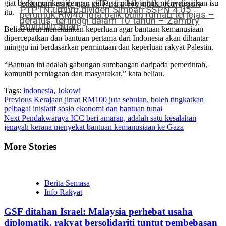
Letupan paip gas di Putra Heights: Kerajaan
giat berkomunikasi dengan pelbagai pihak untuk menyelesaikan isu
PTPTN umum dividen Simpan SSPN 4.05
itu.
peruntuk RM40 juta baik pulih rumah terjejas –
peratus, tertinggi dalam 10 tahun – Zambry
Amirudin Shari
Beliau turut menekankan keperluan agar bantuan kemanusiaan
dipercepatkan dan bantuan pertama dari Indonesia akan dihantar
minggu ini berdasarkan permintaan dan keperluan rakyat Palestin.
“Bantuan ini adalah gabungan sumbangan daripada pemerintah,
komuniti perniagaan dan masyarakat,” kata beliau.
Tags:
indonesia
,
Jokowi
Continue
Previous
Kerajaan jimat RM100 juta sebulan, boleh tingkatkan
pelbagai inisiatif sosio ekonomi dan bantuan tunai
Reading
Next
Pendakwaraya ICC beri amaran, adalah satu kesalahan
jenayah kerana menyekat bantuan kemanusiaan ke Gaza
More Stories
Berita Semasa
Info Rakyat
GSF ditahan Israel: Malaysia perhebat usaha
diplomatik, rakyat bersolidariti tuntut pembebasan