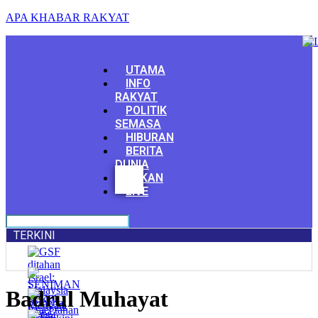
APA KHABAR RAKYAT
Menu
UTAMA
INFO
RAKYAT
POLITIK
SEMASA
HIBURAN
BERITA
DUNIA
Facebook
SUKAN
Youtube
LIVE
TERKINI
Badrul Muhayat