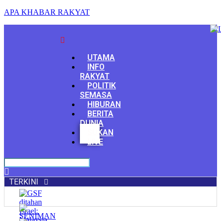
APA KHABAR RAKYAT
Menu
UTAMA
INFO
RAKYAT
POLITIK
SEMASA
HIBURAN
BERITA
DUNIA
Facebook
SUKAN
Youtube
LIVE
TERKINI