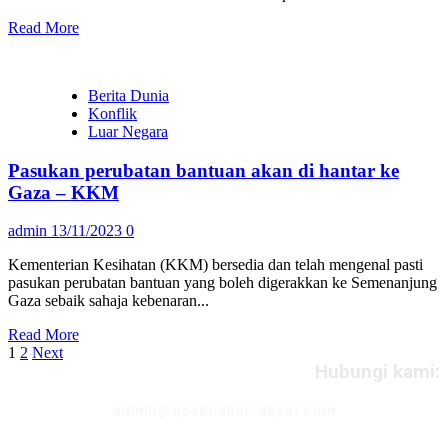
Read More
Berita Dunia
Konflik
Luar Negara
Pasukan perubatan bantuan akan di hantar ke
Gaza – KKM
admin
13/11/2023
0
Kementerian Kesihatan (KKM) bersedia dan telah mengenal pasti
pasukan perubatan bantuan yang boleh digerakkan ke Semenanjung
Gaza sebaik sahaja kebenaran...
Read More
Posts
1
2
Next
Hubungi kami:
pagination
admin@apakhabarrakyat.com