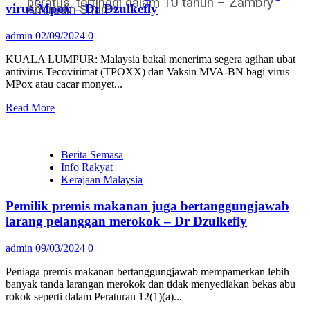
peratus, tertinggi dalam 10 tahun – Zambry
virus Mpox – Dr Dzulkefly
Amirudin Shari
admin
02/09/2024
0
KUALA LUMPUR: Malaysia bakal menerima segera agihan ubat
antivirus Tecovirimat (TPOXX) dan Vaksin MVA-BN bagi virus
MPox atau cacar monyet...
Read More
Berita Semasa
Info Rakyat
Kerajaan Malaysia
Pemilik premis makanan juga bertanggungjawab
larang pelanggan merokok – Dr Dzulkefly
admin
09/03/2024
0
Peniaga premis makanan bertanggungjawab mempamerkan lebih
banyak tanda larangan merokok dan tidak menyediakan bekas abu
rokok seperti dalam Peraturan 12(1)(a)...