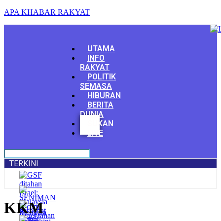
APA KHABAR RAKYAT
Menu
UTAMA
INFO
RAKYAT
POLITIK
SEMASA
HIBURAN
BERITA
DUNIA
Facebook
SUKAN
Youtube
LIVE
TERKINI
KKM