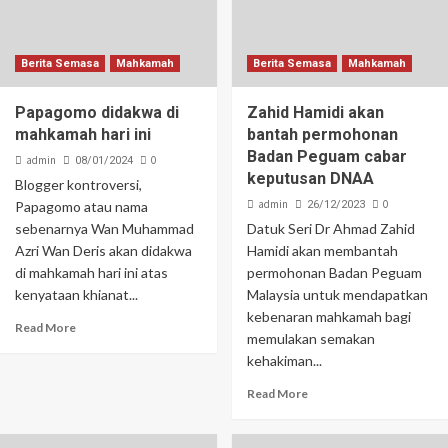
Berita Semasa
Mahkamah
Berita Semasa
Mahkamah
Papagomo didakwa di
Zahid Hamidi akan
mahkamah hari ini
bantah permohonan
Badan Peguam cabar
admin
0
08/01/2024
keputusan DNAA
Blogger kontroversi,
admin
0
Papagomo atau nama
26/12/2023
sebenarnya Wan Muhammad
Datuk Seri Dr Ahmad Zahid
Azri Wan Deris akan didakwa
Hamidi akan membantah
di mahkamah hari ini atas
permohonan Badan Peguam
kenyataan khianat...
Malaysia untuk mendapatkan
kebenaran mahkamah bagi
Read More
memulakan semakan
kehakiman...
Read More