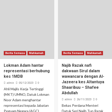
Berita Semasa
Mahkamah
Berita Semasa
Mahkamah
Lokman Adam hantar
Najib Razak nafi
representasi berhubung
dakwaan Sirul dalam
kes 1MDB
wawancara dengan Al-
Jazeera kes Altantuya
admin
0
05/12/2023
Shaaribuu – Shafee
Ahli Majlis Kerja Tertinggi
Abdullah
(MKT) UMNO, Datuk Lokman
admin
0
Noor Adam menghantar
26/11/2023
representasi kepada Jabatan
Bekas Perdana Menteri
Peguam Negara (AGC)
Datuk Seri Najib Tun Razak