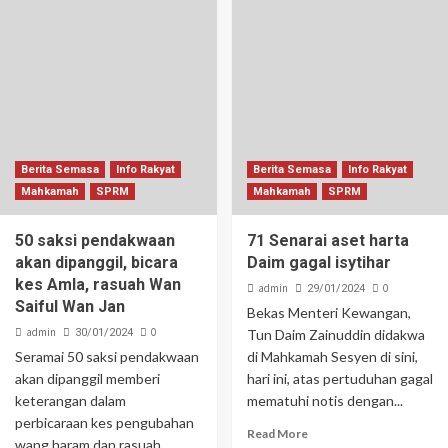
Berita Semasa
Info Rakyat
Berita Semasa
Info Rakyat
Mahkamah
SPRM
Mahkamah
SPRM
50 saksi pendakwaan
71 Senarai aset harta
akan dipanggil, bicara
Daim gagal isytihar
kes Amla, rasuah Wan
admin
0
29/01/2024
Saiful Wan Jan
Bekas Menteri Kewangan,
admin
0
30/01/2024
Tun Daim Zainuddin didakwa
Seramai 50 saksi pendakwaan
di Mahkamah Sesyen di sini,
akan dipanggil memberi
hari ini, atas pertuduhan gagal
keterangan dalam
mematuhi notis dengan...
perbicaraan kes pengubahan
Read More
wang haram dan rasuah