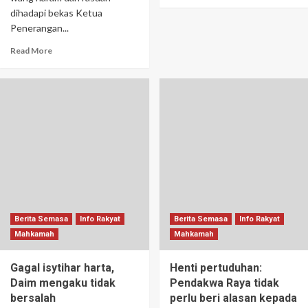
dihadapi bekas Ketua
Penerangan...
Read More
Berita Semasa
Info Rakyat
Berita Semasa
Info Rakyat
Mahkamah
Mahkamah
Gagal isytihar harta,
Henti pertuduhan:
Daim mengaku tidak
Pendakwa Raya tidak
bersalah
perlu beri alasan kepada