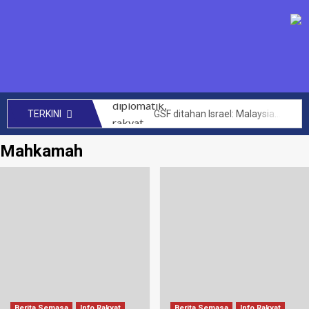
GSF ditahan Israel: Malaysia perhebat usaha diplomatik, rakyat bersolidariti tuntut pembebasan segera – Anwar
TERKINI
SENIMAN kecam Israel tahan aktivis Global Sumud Flotilla – Hafiz Nafiah
Mahkamah
Mengata orang kini Muhyiddin dimalukan dalam PAT Bersatu – Dr Azhar Ahmad
144 projek bernilai RM14 bilion berjaya dilaksana kerajaan MADANI di Sabah setakat ini – Anwar
CRM perlu teroka kerjasama lebih luas hasilkan penemuan baharu, kurangkan kos perubatan – PM
Akta Kawalan Harga dan Antipencatutan terpakai untuk semua, tidak ikut darjat – Armizan
Zahid saran KKDW rangka pelan pembangunan belia desa
Had laju maksimum di zon sekolah akan diwarta kepada 30km/j – Loke
Letupan paip gas di Putra Heights: Kerajaan peruntuk RM40 juta baik pulih rumah terjejas – Amirudin Shari
PTPTN umum dividen Simpan SSPN 4.05 peratus, tertinggi dalam 10 tahun – Zambry
Berita Semasa
Info Rakyat
Berita Semasa
Info Rakyat