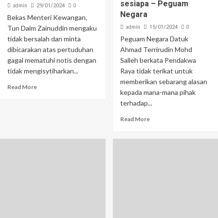
sesiapa – Peguam
admin
0
29/01/2024
Negara
Bekas Menteri Kewangan,
admin
0
Tun Daim Zainuddin mengaku
15/01/2024
tidak bersalah dan minta
Peguam Negara Datuk
dibicarakan atas pertuduhan
Ahmad Terrirudin Mohd
gagal mematuhi notis dengan
Salleh berkata Pendakwa
tidak mengisytiharkan...
Raya tidak terikat untuk
memberikan sebarang alasan
Read More
kepada mana-mana pihak
terhadap...
Read More