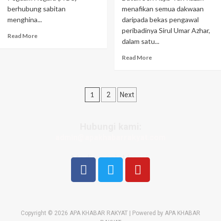
berhubung sabitan
menafikan semua dakwaan
menghina...
daripada bekas pengawal
peribadinya Sirul Umar Azhar,
Read More
dalam satu...
Read More
1
2
Next
Hubungi kami:
admin@apakhabarrakyat.com
Media sosial kami:
Copyright © 2026 APA KHABAR RAKYAT | Powered by APA KHABAR