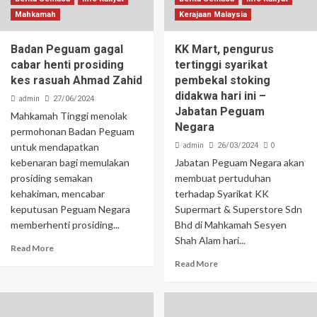
Mahkamah
Kerajaan Malaysia
Badan Peguam gagal
KK Mart, pengurus
cabar henti prosiding
tertinggi syarikat
kes rasuah Ahmad Zahid
pembekal stoking
didakwa hari ini –
admin
27/06/2024
Jabatan Peguam
Mahkamah Tinggi menolak
Negara
permohonan Badan Peguam
admin
0
untuk mendapatkan
26/03/2024
kebenaran bagi memulakan
Jabatan Peguam Negara akan
prosiding semakan
membuat pertuduhan
kehakiman, mencabar
terhadap Syarikat KK
keputusan Peguam Negara
Supermart & Superstore Sdn
memberhenti prosiding...
Bhd di Mahkamah Sesyen
Shah Alam hari...
Read More
Read More