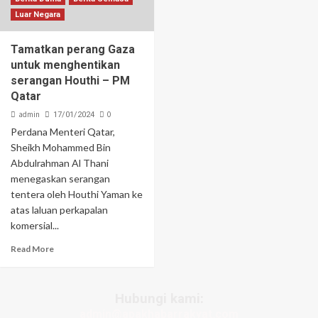
Luar Negara
Tamatkan perang Gaza
untuk menghentikan
serangan Houthi – PM
Qatar
admin
0
17/01/2024
Perdana Menteri Qatar,
Sheikh Mohammed Bin
Abdulrahman Al Thani
menegaskan serangan
tentera oleh Houthi Yaman ke
atas laluan perkapalan
komersial...
Read More
Hubungi kami:
admin@apakhabarrakyat.com