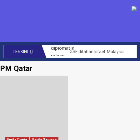
GSF ditahan Israel: Malaysia perhebat usaha diplomatik, rakyat bersolidariti tuntut pembebasan segera – Anwar
TERKINI
SENIMAN kecam Israel tahan aktivis Global Sumud Flotilla – Hafiz Nafiah
PM Qatar
Mengata orang kini Muhyiddin dimalukan dalam PAT Bersatu – Dr Azhar Ahmad
144 projek bernilai RM14 bilion berjaya dilaksana kerajaan MADANI di Sabah setakat ini – Anwar
CRM perlu teroka kerjasama lebih luas hasilkan penemuan baharu, kurangkan kos perubatan – PM
Akta Kawalan Harga dan Antipencatutan terpakai untuk semua, tidak ikut darjat – Armizan
Zahid saran KKDW rangka pelan pembangunan belia desa
Had laju maksimum di zon sekolah akan diwarta kepada 30km/j – Loke
Letupan paip gas di Putra Heights: Kerajaan peruntuk RM40 juta baik pulih rumah terjejas – Amirudin Shari
PTPTN umum dividen Simpan SSPN 4.05 peratus, tertinggi dalam 10 tahun – Zambry
Berita Dunia
Berita Semasa