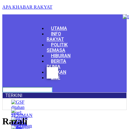
APA KHABAR RAKYAT
Menu
UTAMA
INFO
RAKYAT
POLITIK
SEMASA
HIBURAN
BERITA
DUNIA
Facebook
SUKAN
Youtube
LIVE
TERKINI
Razali