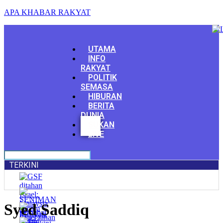
APA KHABAR RAKYAT
Menu
UTAMA
INFO
RAKYAT
POLITIK
SEMASA
HIBURAN
BERITA
DUNIA
Facebook
SUKAN
Youtube
LIVE
TERKINI
Syed Saddiq