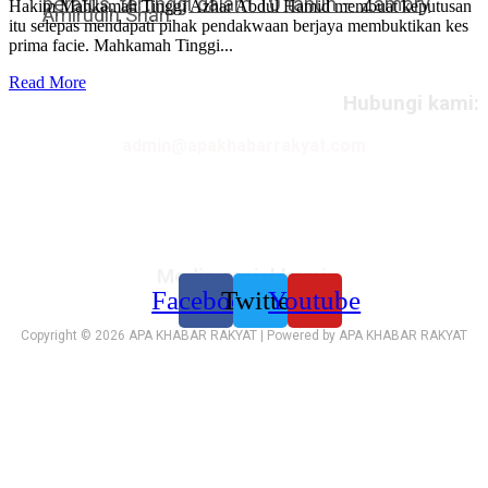
peratus, tertinggi dalam 10 tahun – Zambry
Hakim Mahkamah Tinggi Azhar Abdul Hamid membuat keputusan
Amirudin Shari
itu selepas mendapati pihak pendakwaan berjaya membuktikan kes
prima facie. Mahkamah Tinggi...
Read More
Hubungi kami:
admin@apakhabarrakyat.com
Media sosial kami:
Facebook
Twitter
Youtube
Copyright © 2026 APA KHABAR RAKYAT | Powered by APA KHABAR RAKYAT