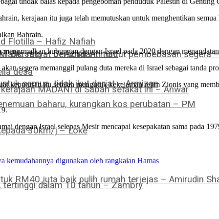
bagai tindak balas kepada pengeboman penduduk Palestin di Genting 
hrain, kerajaan itu juga telah memutuskan untuk menghentikan semua 
lkan Bahrain.
Flotilla – Hafiz Nafiah
ah menormalkan hubungan dengan Israel pada 2020 dengan menandatan
PAT Bersatu – Dr Azhar Ahmad
omatik, rakyat bersolidariti tuntut pembebasan segera 
n segera memanggil pulang duta mereka di Israel sebagai tanda prot
lia desa
ntuk semua, tidak ikut darjat – Armizan
t keputusan itu setelah mengutuk kekejaman rejim Zionis yang mem
a kerajaan MADANI di Sabah setakat ini – Anwar
 penemuan baharu, kurangkan kos perubatan – PM
19.
amai dengan Israel selepas Mesir mencapai kesepakatan sama pada 197
 kepada 30km/j – Loke
hawa kemudahannya digunakan oleh rangkaian Hamas
tuk RM40 juta baik pulih rumah terjejas – Amirudin Sha
tertinggi dalam 10 tahun – Zambry