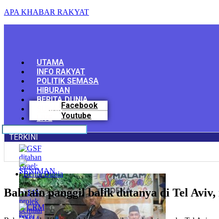
APA KHABAR RAKYAT
Menu
UTAMA
INFO RAKYAT
POLITIK SEMASA
HIBURAN
BERITA DUNIA
Facebook
SUKAN
Youtube
LIVE
TERKINI
Berita Dunia
Bahrain panggil balik dutanya di Tel Aviv,