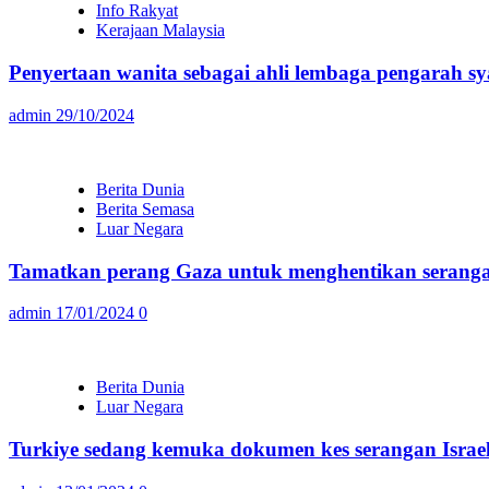
Info Rakyat
Kerajaan Malaysia
Penyertaan wanita sebagai ahli lembaga pengarah sy
admin
29/10/2024
Berita Dunia
Berita Semasa
Luar Negara
Tamatkan perang Gaza untuk menghentikan serang
admin
17/01/2024
0
Berita Dunia
Luar Negara
Turkiye sedang kemuka dokumen kes serangan Israel