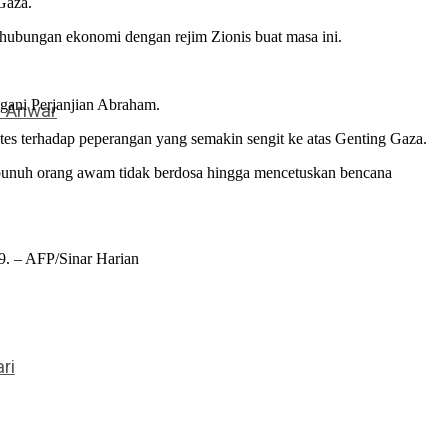
Gaza.
hubungan ekonomi dengan rejim Zionis buat masa ini.
gani Perjanjian Abraham.
– Anwar
es terhadap peperangan yang semakin sengit ke atas Genting Gaza.
bunuh orang awam tidak berdosa hingga mencetuskan bencana
9. – AFP/Sinar Harian
ri