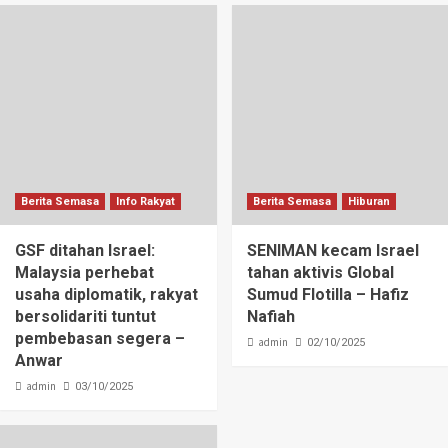
Berita Semasa
Info Rakyat
Berita Semasa
Hiburan
GSF ditahan Israel:
SENIMAN kecam Israel
Malaysia perhebat
tahan aktivis Global
usaha diplomatik, rakyat
Sumud Flotilla – Hafiz
bersolidariti tuntut
Nafiah
pembebasan segera –
admin
02/10/2025
Anwar
admin
03/10/2025